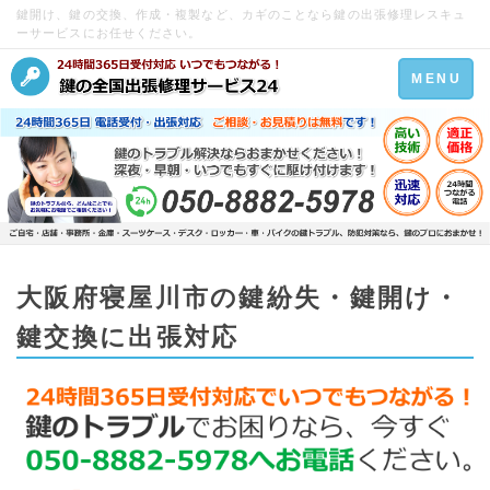
鍵開け、鍵の交換、作成・複製など、カギのことなら鍵の出張修理レスキュ
ーサービスにお任せください。
Toggle
MENU
navigation
大阪府寝屋川市の鍵紛失・鍵開け・
鍵交換に出張対応