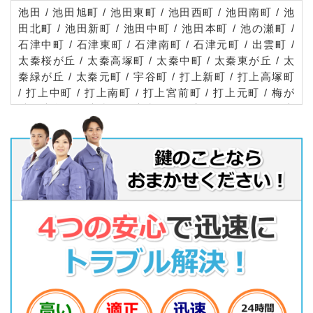
池田 / 池田旭町 / 池田東町 / 池田西町 / 池田南町 / 池
田北町 / 池田新町 / 池田中町 / 池田本町 / 池の瀬町 /
石津中町 / 石津東町 / 石津南町 / 石津元町 / 出雲町 /
太秦桜が丘 / 太秦高塚町 / 太秦中町 / 太秦東が丘 / 太
秦緑が丘 / 太秦元町 / 宇谷町 / 打上新町 / 打上高塚町
/ 打上中町 / 打上南町 / 打上宮前町 / 打上元町 / 梅が
丘 / 大谷町 / 大利町 / 大利元町 / 音羽町 / 春日町 / 上
神田 / 萱島桜園町 / 萱島信和町 / 萱島本町 / 萱島南町
/ 萱島東 / 川勝町 / 河北中町 / 河北東町 / 河北西町 /
菅相塚町 / 北大利町 / 木田町 / 木田元宮 / 楠根南町 /
楠根北町 / 葛原 / 葛原新町 / 国松町 / 黒原旭町 / 黒原
新町 / 黒原城内町 / 黒原橘町 / 香里新町 / 香里本通町
/ 香里西之町 / 香里南之町 / 香里北之町 / 郡元町 / 寿
町 / 木屋町 / 木屋元町 / 幸町 / 境橋町 / 桜木町 / 讃良
東町 / 讃良西町 / 清水町 / 点野 / 下神田町 / 下木田町
/ 昭栄町 / 小路北町 / 小路南町 / 新家 / 末広町 / 成美
町 / 大成町 / 田井町 / 田井西町 / 太間町 / 太間東町 /
高倉 / 高宮 / 高宮あさひ丘 / 高宮栄町 / 高宮新町 / 高
柳 / 高柳栄町 / 宝町 / 長栄寺町 / 対馬江東町 / 対馬江