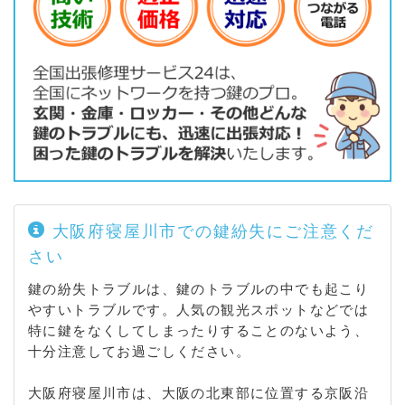
西町 / 豊里町 / 豊野町 / 中神田町 / 中木田町 / 成田東
が丘 / 成田東町 / 成田西町 / 成田南町 / 成田町 / 南水
苑町 / 錦町 / 日新町 / 仁和寺町 / 仁和寺本町 / 寝屋 /
寝屋川公園 / 寝屋北町 / 寝屋新町 / 寝屋南 / 秦町 / 八
幡台 / 初町 / 早子町 / 東大利町 / 東神田町 / 東香里園
町 / 日之出町 / 平池町 / 堀溝 / 堀溝北町 / 本町 / 松屋
町 / 三井が丘 / 美井町 / 三井南町 / 美井元町 / 緑町 /
御幸東町 / 御幸西町 / 明徳 / 明和 / 八坂町 / 若葉町
大阪府寝屋川市での鍵紛失にご注意くだ
さい
鍵の紛失トラブルは、鍵のトラブルの中でも起こり
やすいトラブルです。人気の観光スポットなどでは
特に鍵をなくしてしまったりすることのないよう、
十分注意してお過ごしください。
大阪府寝屋川市は、大阪の北東部に位置する京阪沿