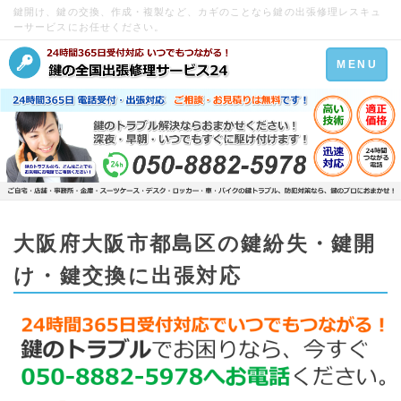
鍵開け、鍵の交換、作成・複製など、カギのことなら鍵の出張修理レスキュ
ーサービスにお任せください。
Toggle
MENU
navigation
大阪府大阪市都島区の鍵紛失・鍵開
け・鍵交換に出張対応