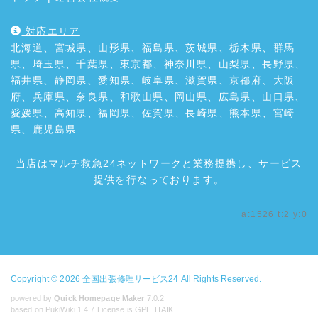
対応エリア
北海道、宮城県、山形県、福島県、茨城県、栃木県、群馬
県、埼玉県、千葉県、東京都、神奈川県、山梨県、長野県、
福井県、静岡県、愛知県、岐阜県、滋賀県、京都府、大阪
府、兵庫県、奈良県、和歌山県、岡山県、広島県、山口県、
愛媛県、高知県、福岡県、佐賀県、長崎県、熊本県、宮崎
県、鹿児島県
当店はマルチ救急24ネットワークと業務提携し、サービス
提供を行なっております。
a:1526 t:2 y:0
Copyright © 2026
全国出張修理サービス24
All Rights Reserved.
powered by
Quick Homepage Maker
7.0.2
based on PukiWiki 1.4.7 License is GPL.
HAIK