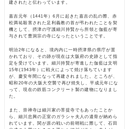
建されたと伝わっています。
嘉吉元年（1441年）6月に起きた嘉吉の乱の際、赤
松満祐殺害された足利義教の首が弔われたことを契
機として、摂津の守護細川持賢から所領と伽藍が寄
与されて曹洞宗の寺になったということです。
明治2年になると、境内内に一時摂津県の県庁が置
かれており、その跡が現在は大阪府の史跡として指
定を受けています。細川持賢が寄進した伽藍は文明
15年(1943年）に戦火によって焼け落ちています
が、慶安年間になって再建されました。ところが、
昭和20年の大阪大空襲で再び焼失し、平成元年にな
って、現在の鉄筋コンクリート製の建物になりまし
た。
また、崇禅寺は細川家の菩提寺でもあったことか
ら、細川忠興の正室のガラシャ夫人の遺骨が納めら
れています。関が原の戦いの前哨戦に際して、石田