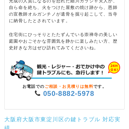
光成の人質になるのを恐れた細川ガラシャ夫人が、
自ら命を絶ち、火をつけた屋敷の焼け跡から、恩師
の宣教師オルガンチノが遺骨を掘り起こして、当寺
に納骨したとされています。
住宅街にひっそりとたたずんでいる崇禅寺の美しい
庭園やおごそかな雰囲気を静かに楽しみたい方、歴
史好きな方はぜひ訪れてみてくださいね。
お電話での
ご相談・お見積りは無料
です。
050-8882-5978
大阪府大阪市東淀川区の鍵トラブル 対応実
績