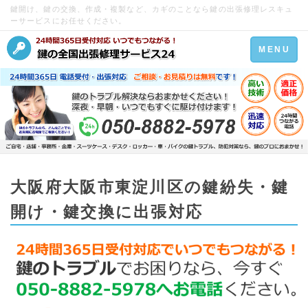
鍵開け、鍵の交換、作成・複製など、カギのことなら鍵の出張修理レスキュ
ーサービスにお任せください。
Toggle
MENU
navigation
大阪府大阪市東淀川区の鍵紛失・鍵
開け・鍵交換に出張対応