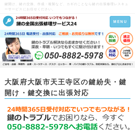
鍵開け、鍵の交換、作成・複製など、カギのことなら鍵の出張修理レスキュ
ーサービスにお任せください。
Toggle
MENU
navigation
大阪府大阪市天王寺区の鍵紛失・鍵
開け・鍵交換に出張対応