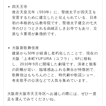
四天王寺
推古天皇元年（593年）に、聖徳太子が四天王を
安置するために建立したと伝えられている、日本
初の本格的な仏教寺院です。聖徳太子建立の七大
寺のひとつとされる由緒正しきお寺でもあり、立
派な５重塔が象徴的です。
大阪新歌舞伎座
建築から50年が経過し老朽化したことで、現在の
大阪「上本町YUFURA（ユフラ）」6Fに移転
し、2010年9月に開場した劇場です。演者と観客
の距離が近い、臨場感あふれる舞台が特徴的で、
歌舞伎はもちろんのこと、時代劇や歌謡ショー、
有名歌手の公演などで人気を集めています。
大阪府大阪市天王寺区へお越しの際には、ぜひ一度
足を運んでみてくださいね。