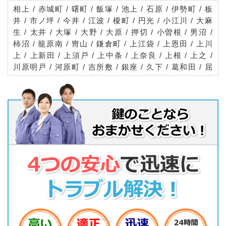
相上 / 赤城町 / 曙町 / 飯塚 / 池上 / 石原 / 伊勢町 / 板
井 / 市ノ坪 / 今井 / 江波 / 榎町 / 円光 / 小江川 / 大麻
生 / 太井 / 大塚 / 大野 / 大原 / 押切 / 小曽根 / 男沼 /
柿沼 / 籠原南 / 冑山 / 鎌倉町 / 上江袋 / 上恩田 / 上川
上 / 上新田 / 上須戸 / 上中条 / 上奈良 / 上根 / 上之 /
川原明戸 / 河原町 / 吉所敷 / 銀座 / 久下 / 葛和田 / 屈
戸 / 久保島 / 熊谷 / 小泉 / 肥塚 / 江南中央 / 小島 / 小
八林 / 桜木町 / 桜町 / 佐谷田 / 塩 / 柴 / 四方寺 / 下恩
田 / 下川上 / 下奈良 / 下増田 / 拾六間 / 新川 / 末広 /
須賀広 / 瀬南 / 善ケ島 / 千代 / 代 / 高本 / 高柳 / 田島
/ 玉井 / 玉井南 / 玉作 / 俵瀬 / 中央 / 月見町 / 筑波 /
津田 / 津田新田 / 出来島 / 手島 / 道ケ谷戸 / 戸出 / 問
屋町 / 永井太田 / 中恩田 / 中曽根 / 仲町 / 中奈良 / 中
西 / 奈良新田 / 成沢 / 新島 / 新堀 / 新堀新田 / 西城 /
西野 / 西別府 / 沼黒 / 野原 / 箱田 / 原井 / 原島 / 東別
府 / 日向 / 樋春 / 平塚新田 / 平戸 / 広瀬 / 武体 / 船木
台 / 別府 / 弁財 / 星川 / 本石 / 本町 / 万吉 / 間々田 /
万平町 / 御稜威ケ原 / 三ケ尻 / 御正新田 / 三本 / 美土
里町 / 箕輪 / 見晴町 / 宮町 / 宮前町 / 宮本町 / 向谷 /