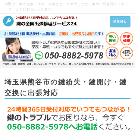
鍵開け、鍵の交換、作成・複製など、カギのことなら鍵の出張修理レスキュ
ーサービスにお任せください。
Toggle
MENU
navigation
埼玉県熊谷市の鍵紛失・鍵開け・鍵
交換に出張対応