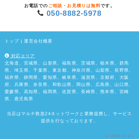
お電話での
ご相談・お見積りは無料
です。
050-8882-5978
トップ
|
運営会社概要
対応エリア
北海道、宮城県、山形県、福島県、茨城県、栃木県、群馬
県、埼玉県、千葉県、東京都、神奈川県、山梨県、長野県、
福井県、静岡県、愛知県、岐阜県、滋賀県、京都府、大阪
府、兵庫県、奈良県、和歌山県、岡山県、広島県、山口県、
愛媛県、高知県、福岡県、佐賀県、長崎県、熊本県、宮崎
県、鹿児島県
当店はマルチ救急24ネットワークと業務提携し、サービス
提供を行なっております。
a:1600 t:1 y:1