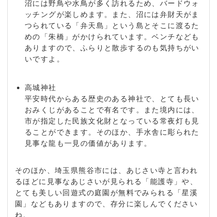
沼には野鳥や水鳥が多く訪れるため、バードウォ
ッチングが楽しめます。また、沼には弁財天がま
つられている「弁天島」という島とそこに渡るた
めの「朱橋」がかけられています。ベンチなども
ありますので、ふらりと散歩するのも気持ちがい
いですよ。
高城神社
平安時代からある歴史のある神社で、とても長い
おみくじがあることで有名です。また境内には、
市が指定した民族文化財となっている常夜灯も見
ることができます。そのほか、手水舎に彫られた
見事な龍も一見の価値があります。
そのほか、埼玉県熊谷市には、あじさい寺と言われ
るほどに見事なあじさいが見られる「能護寺」や、
とても美しい回遊式の庭園が無料でみられる「星溪
園」などもありますので、存分に楽しんでください
ね。