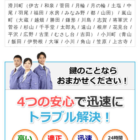
滑川町（伊古 / 和泉 / 菅田 / 月輪 / 月の輪 / 土塩 / 中
尾 / 羽尾 / 福田 / 水房 / みなみ野 / 都 / 山田） / 嵐山
町（大蔵 / 越畑 / 勝田 / 鎌形 / 川島 / 志賀 / 将軍沢 /
菅谷 / 杉山 / 千手堂 / 太郎丸 / 遠山 / 根岸 / 花見台 /
平沢 / 広野 / 古里 / むさし台 / 吉田） / 小川町（青山
/ 飯田 / 伊勢根 / 大塚 / 小川 / 角山 / 笠原 / 上古寺 /
上横田 / 木部 / 木呂子 / 高谷 / 腰越 / 下里 / 下古寺 /
下横田 / 勝呂 / 鷹巣 / 高見 / 中爪 / 奈良梨 / 西古里 /
能増 / 原川 / 東小川 / ひばり台 / 増尾 / みどりが丘 /
靱負） / 川島町（飯島 / 伊草 / 一本木 / 牛ケ谷戸 / 梅
ノ木 / 小見野 / 表 / 角泉 / 加胡 / 上伊草 / 上大屋敷 /
上小見野 / 上狢 / 上八ツ林 / かわじま / 北園部 / 釘無
/ 紫竹 / 芝沼 / 下伊草 / 下大屋敷 / 下小見野 / 下狢 /
下八ツ林 / 正直 / 白井沼 / 出丸下郷 / 出丸中郷 / 出丸
本 / 東部 / 鳥羽井 / 鳥羽井新田 / 戸守 / 中山 / 長楽 /
新堀 / 西谷 / 畑中 / 八幡 / 東大塚 / 東野 / 平沼 / 吹塚
/ 曲師 / 松永 / 南園部 / 三保谷宿 / 宮前 / 虫塚 / 安塚
/ 谷中 / 山ケ谷戸 / 吉原） / 吉見町（荒子 / 飯島新田
/ 今泉 / 江綱 / 江和井 / 大串 / 大和田 / 蚊斗谷 / 上銀