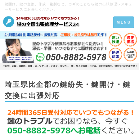
鍵開け、鍵の交換、作成・複製など、カギのことなら鍵の出張修理レスキュ
ーサービスにお任せください。
Toggle
MENU
navigation
埼玉県比企郡の鍵紛失・鍵開け・鍵
交換に出張対応