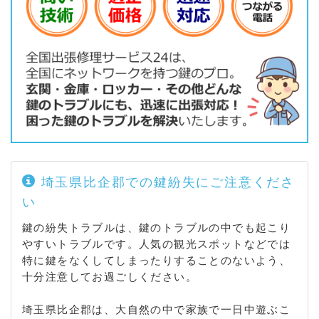
谷 / 上砂 / 上細谷 / 北下砂 / 北吉見 / 久保田 / 久保田
新田 / 久米田 / 黒岩 / 小新井 / 御所 / 古名 / 古名新田
/ 地頭方 / 下銀谷 / 下細谷 / 須ノ子新田 / 高尾新田 /
田甲 / 中新井 / 中曽根 / 長谷 / 西吉見 / 蓮沼新田 / 東
野 / 一ツ木 / 本沢 / 前河内 / 松崎 / 丸貫 / 万光寺 / 南
吉見 / 明秋 / 谷口 / 山ノ下 / 和名） / 鳩山町（赤沼 /
石坂 / 泉井 / 今宿 / 大橋 / 奥田 / 楓ケ丘 / 熊井 / 小用
/ 須江 / 高野倉 / 竹本 / 鳩ケ丘 / 松ケ丘 / 大豆戸） /
ときがわ町（大附 / 大野 / 椚平 / 雲河原 / 五明 / 関堀
/ 瀬戸元上 / 瀬戸元下 / 田黒 / 田中 / 玉川 / 西平 / 番
匠 / 馬場 / 日影 / 別所 / 本郷 / 桃木）
埼玉県比企郡での鍵紛失にご注意くださ
い
鍵の紛失トラブルは、鍵のトラブルの中でも起こり
やすいトラブルです。人気の観光スポットなどでは
特に鍵をなくしてしまったりすることのないよう、
十分注意してお過ごしください。
埼玉県比企郡は、大自然の中で家族で一日中遊ぶこ