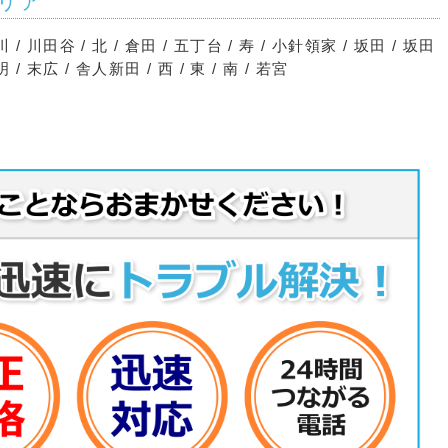
リア
川 / 川田谷 / 北 / 倉田 / 五丁台 / 寿 / 小針領家 / 坂田 / 坂田
/ 末広 / 舎人新田 / 西 / 東 / 南 / 若宮