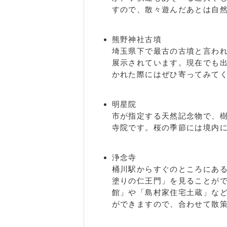
すので、散々遊んだあとは自
熊野神社古墳
埼玉県下で最古の古墳と言わ
展示されています。現在でも
かれた際にはぜひ寄ってみて
明星院
市が指定する天然記念物で、樹
寺院です。桜の季節には境内
浄念寺
桶川駅からすぐのところにあ
塗りの仁王門」を見ることが
館」や「島村家住宅土蔵」な
ができますので、合わせて散