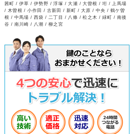
茜町 / 伊草 / 伊勢野 / 浮塚 / 大瀬 / 大曽根 / 垳 / 上馬場
/ 木曽根 / 小作田 / 古新田 / 新町 / 大原 / 中央 / 鶴ケ曽
根 / 中馬場 / 西袋 / 二丁目 / 八條 / 松之木 / 緑町 / 南後
谷 / 南川崎 / 八潮 / 柳之宮