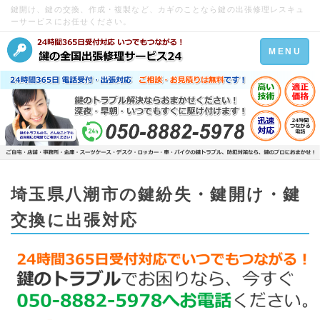
鍵開け、鍵の交換、作成・複製など、カギのことなら鍵の出張修理レスキュ
ーサービスにお任せください。
Toggle
MENU
navigation
埼玉県八潮市の鍵紛失・鍵開け・鍵
交換に出張対応