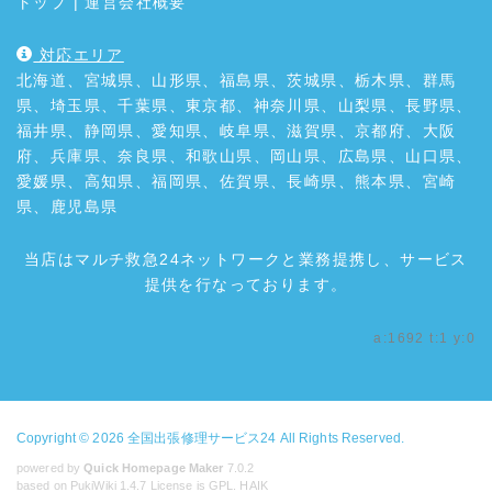
トップ
|
運営会社概要
対応エリア
北海道、宮城県、山形県、福島県、茨城県、栃木県、群馬
県、埼玉県、千葉県、東京都、神奈川県、山梨県、長野県、
福井県、静岡県、愛知県、岐阜県、滋賀県、京都府、大阪
府、兵庫県、奈良県、和歌山県、岡山県、広島県、山口県、
愛媛県、高知県、福岡県、佐賀県、長崎県、熊本県、宮崎
県、鹿児島県
当店はマルチ救急24ネットワークと業務提携し、サービス
提供を行なっております。
a:1692 t:1 y:0
Copyright © 2026
全国出張修理サービス24
All Rights Reserved.
powered by
Quick Homepage Maker
7.0.2
based on PukiWiki 1.4.7 License is GPL.
HAIK