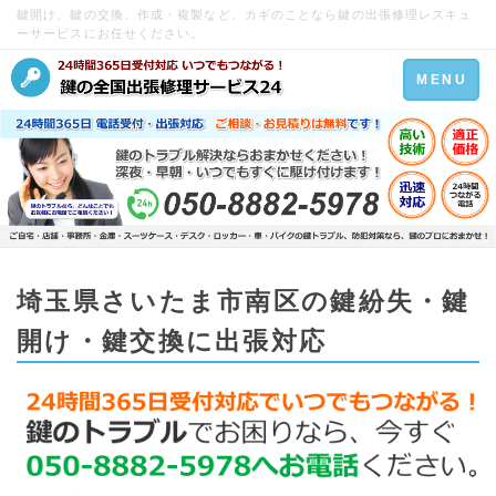
鍵開け、鍵の交換、作成・複製など、カギのことなら鍵の出張修理レスキュ
ーサービスにお任せください。
Toggle
MENU
navigation
埼玉県さいたま市南区の鍵紛失・鍵
開け・鍵交換に出張対応