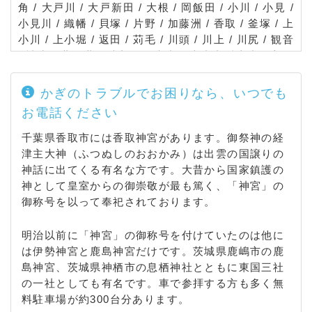
角 / 大戸川 / 大戸新田 / 大根 / 岡飯田 / 小川 / 小見 /
小見川 / 織幡 / 貝塚 / 片野 / 加藤洲 / 香取 / 釜塚 / 上
小川 / 上小堀 / 返田 / 苅毛 / 川頭 / 川上 / 川尻 / 観音
/ 神生 / 北 / 北原地新田 / 木内 / 木内虫幡上小堀入会
地大平 / 桐谷 / 久保 / 九美上 / 笄島 / 公官洲 / 高野 /
石納 / 五郷内 / 米野井 / 境島 / 沢 / 佐原イ / 佐原ニ /
かぎのトラブルでお困りなら、いつでも
佐原ハ / 佐原ホ / 佐原ロ / 三ノ分目 / 志高 / 篠原イ /
お電話ください
篠原ロ / 下飯田 / 下小川 / 下小野 / 下小堀 / 昭和町 /
白井 / 新々田 / 助沢 / 関 / 高萩 / 竹之内 / 多田 / 田部
千葉県香取市には香取神宮があります。御祭神の経
/ 玉造 / 附洲新田 / 津宮 / 寺内 / 鴇崎 / 鳥羽 / 富田 /
津主大神（ふつぬしのおおかみ）は出雲の国譲りの
長岡 / 長島 / 中洲 / 長山 / 新市場 / 新寺 / 西坂 / 西田
神話に出てくる有名な方です。大昔から国家鎮護の
部 / 西部田 / 西和田 / 新里 / 新部 / 仁良 / 野田 / 野間
神として皇室からの御崇敬が最も篤く、「神宮」の
谷原 / 旗鉾 / 八本 / 鳩山 / 羽根川 / 福田 / 布野 / 府馬
御称号を以って奉祀されております。
/ 古内 / 堀之内 / 本郷 / 牧野 / 増田 / 三島 / みずほ台
/ 南原地新田 / 虫幡 / 本矢作 / 森戸 / 八筋川 / 谷中 /
明治以前に「神宮」の御称号を付けていたのは他に
山川 / 山倉 / 山之辺 / 八日市場 / 丁子 / 与倉 / 吉原 /
は伊勢神宮と鹿島神宮だけです。茨城県鹿嶋市の鹿
竜谷 / 分郷
島神宮、茨城県神栖市の息栖神社とともに東国三社
の一社としても有名です。車で参拝する方も多く無
料駐車場が約300台分あります。