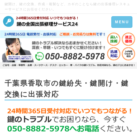
鍵開け、鍵の交換、作成・複製など、カギのことなら鍵の出張修理レスキュ
ーサービスにお任せください。
Toggle
MENU
navigation
千葉県香取市の鍵紛失・鍵開け・鍵
交換に出張対応