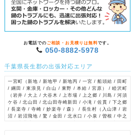
お電話での
ご相談・お見積りは無料
です。
050-8882-5978
千葉県長生郡の出張対応エリア
一宮町（新地 / 新地甲 / 新地丙 / 一宮 / 船頭給 / 田町
/ 綱田 / 東浪見 / 白山 / 東野 / 本給 / 宮原） / 睦沢町
（岩井 / 大上 / 大谷木 / 上市場 / 上之郷 / 川島 / 河須
ケ谷 / 北山田 / 北山田寺崎新田 / 小滝 / 佐貫 / 下之郷
/ 長楽寺 / 寺崎 / 妙楽寺 / 森） / 長生村（入山津 / 岩
沼 / 岩沼飛地 / 驚 / 金田 / 北水口 / 小泉 / 曽根 / 中之
郷 / 七井土 / 信友 / 一松 / 一松甲 / 一松乙 / 一松丙 /
一松丁 / 一松戊 / 一松飛地甲 / 本郷 / 宮成 / 水口 / 六