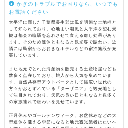
ツ野飛地 / 薮塚） / 白子町（牛込 / 驚 / 北高根 / 北日
かぎのトラブルでお困りなら、いつでも
当 / 五井 / 幸治 / 関 / 剃金 / 中里 / 八斗 / 浜宿 / 福島
お電話ください
/ 古所 / 南日当） / 長柄町（上野 / 榎本 / 大津倉 / 大
庭 / 刑部 / 金谷 / 国府里 / 小榎本 / 桜谷 / 皿木 / 高山
太平洋に面した千葉県長生郡は風光明媚な土地柄と
/ 田代 / 立鳥 / 千代丸 / 鴇谷 / 徳増 / 中野台 / 長富 /
して知られており、心地よい潮風と太平洋を望む景
長柄山 / 針ケ谷 / 船木 / 味庄 / 山之郷 / 山根 / 力丸 /
観は都会の喧騒を忘れさせて食える癒し効果があり
六地蔵） / 長南町（市野々 / 今泉 / 岩川 / 岩撫 / 小沢
ます。そのため連休ともなると観光客で賑わい、近
/ 小生田 / 笠森 / 上小野田 / 給田 / 蔵持 / 坂本 / 佐坪
隣には民宿からおおきなホテルなどの宿泊施設が充
/ 芝原 / 地引 / 下小野田 / 須田 / 関原 / 千手堂 / 千田
実しています。
/ 竹林 / 棚毛 / 長南 / 豊原 / 中原 / 深沢 / 報恩寺 / 又
富 / 水沼 / 美原台 / 茗荷沢 / 本台 / 山内 / 米満）
また地元でとれた海産物を販売する土産物屋なども
数多く点在しており、旅人から人気を集めていま
す。自然共存型アウトパークとして幅広い世代の
方々がおとずれている「ターザニア」も観光地とし
て注目されており、天気の良い日ともなると数多く
の家族連れで賑わいを見せています。
正月休みやゴールデンウィーク、お盆休みなどの大
型連休を迎える季節になると地元観光業者はたいへ