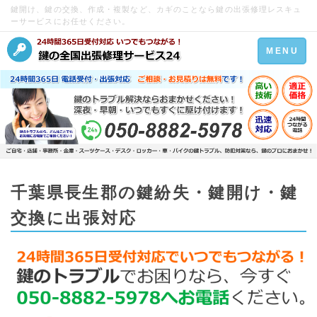
鍵開け、鍵の交換、作成・複製など、カギのことなら鍵の出張修理レスキュ
ーサービスにお任せください。
Toggle
MENU
navigation
千葉県長生郡の鍵紛失・鍵開け・鍵
交換に出張対応