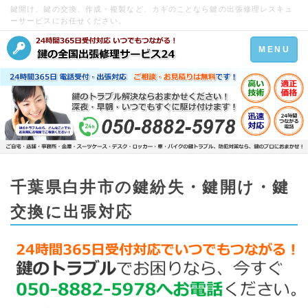
鍵開け、鍵の交換、作成・複製など、カギのことなら鍵の出張修理レスキュ
ーサービスにお任せください。
Toggle
MENU
navigation
千葉県白井市の鍵紛失・鍵開け・鍵
交換に出張対応