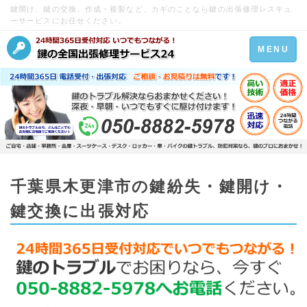
鍵開け、鍵の交換、作成・複製など、カギのことなら鍵の出張修理レスキュ
ーサービスにお任せください。
Toggle
MENU
navigation
千葉県木更津市の鍵紛失・鍵開け・
鍵交換に出張対応