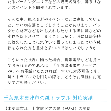
野 / 本郷 / 真舟 / 真里 / 真里谷 / 万石 / 木材港 / 矢那
たるパーキングエリアなどの観光名所や、港祭りな
/ 大和 / 山本七曲 / 若葉町
どのイベントも開催されています。
そんな中、観光名所やイベントなどに参加している
と、つい物を落としてしまうことがあります。バッ
グから財布などを出し入れしたりする際に鍵などの
小物を落下させてしまうことは多く、時には帰宅時
に紛失したことに気付いて困ってしまったという経
験をされた方も意外と多いのではないでしょうか。
こういった状況に陥った場合、携帯電話などを持っ
ておられるのであれば、「全国出張修理サービス
24」へお電話いただければ、すぐに対応可能です。
鍵のトラブルでお困りの際は、どうぞお気軽にお電
話でご相談ください。
千葉県木更津市の鍵トラブル 対応実績
【木更津市江川】玄関ドアの鍵（FUKI）の開錠