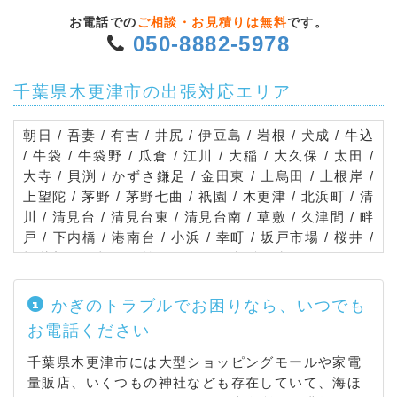
お電話での
ご相談・お見積りは無料
です。
050-8882-5978
千葉県木更津市の出張対応エリア
朝日 / 吾妻 / 有吉 / 井尻 / 伊豆島 / 岩根 / 犬成 / 牛込
/ 牛袋 / 牛袋野 / 瓜倉 / 江川 / 大稲 / 大久保 / 太田 /
大寺 / 貝渕 / かずさ鎌足 / 金田東 / 上烏田 / 上根岸 /
上望陀 / 茅野 / 茅野七曲 / 祇園 / 木更津 / 北浜町 / 清
川 / 清見台 / 清見台東 / 清見台南 / 草敷 / 久津間 / 畔
戸 / 下内橋 / 港南台 / 小浜 / 幸町 / 坂戸市場 / 桜井 /
桜井新町 / 桜町 / 笹子 / 佐野 / 潮浜 / 潮見 / 下烏田 /
下郡 / 下宮田 / 下望陀 / 請西 / 請西東 / 請西南 / 新宿
/ 新田 / 新港 / 菅生 / 曽根 / 高砂 / 高柳 / 田川 / 中央
かぎのトラブルでお困りなら、いつでも
/ 築地 / 椿 / 十日市場 / 戸国 / 中尾 / 中烏田 / 中里 /
お電話ください
中島 / 中島地先海ほたる / 中野 / 中の島 / 永井作 / 長
須賀 / 西岩根 / 根岸 / 畑沢 / 畑沢南 / 八幡台 / 羽鳥野
千葉県木更津市には大型ショッピングモールや家電
/ 東太田 / 東中央 / 日の出町 / 富士見 / 文京 / ほたる
量販店、いくつもの神社なども存在していて、海ほ