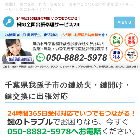
鍵開け、鍵の交換、作成・複製など、カギのことなら鍵の出張修理レスキュ
ーサービスにお任せください。
Toggle
MENU
navigation
千葉県我孫子市の鍵紛失・鍵開け・
鍵交換に出張対応