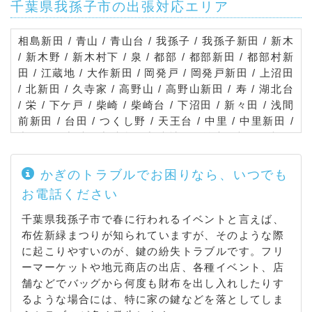
千葉県我孫子市の出張対応エリア
相島新田 / 青山 / 青山台 / 我孫子 / 我孫子新田 / 新木
/ 新木野 / 新木村下 / 泉 / 都部 / 都部新田 / 都部村新
田 / 江蔵地 / 大作新田 / 岡発戸 / 岡発戸新田 / 上沼田
/ 北新田 / 久寺家 / 高野山 / 高野山新田 / 寿 / 湖北台
/ 栄 / 下ケ戸 / 柴崎 / 柴崎台 / 下沼田 / 新々田 / 浅間
前新田 / 台田 / つくし野 / 天王台 / 中里 / 中里新田 /
中沼田 / 中峠 / 中峠台 / 中峠村下 / 並木 / 根戸 / 根戸
新田 / 白山 / 東我孫子 / 日の出 / 日秀 / 日秀新田 / 布
佐 / 布佐下新田 / 布佐酉町 / 布佐平和台 / 布施 / 布施
かぎのトラブルでお困りなら、いつでも
下 / 船戸 / 古戸 / 弁天下 / 本町 / 三河屋新田 / 緑 / 南
お電話ください
青山 / 南新木 / 都 / 呼塚新田 / 若松
千葉県我孫子市で春に行われるイベントと言えば、
布佐新緑まつりが知られていますが、そのような際
に起こりやすいのが、鍵の紛失トラブルです。フリ
ーマーケットや地元商店の出店、各種イベント、店
舗などでバッグから何度も財布を出し入れしたりす
るような場合には、特に家の鍵などを落としてしま