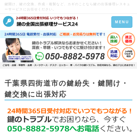
鍵開け、鍵の交換、作成・複製など、カギのことなら鍵の出張修理レスキュ
ーサービスにお任せください。
Toggle
MENU
navigation
千葉県四街道市の鍵紛失・鍵開け・
鍵交換に出張対応