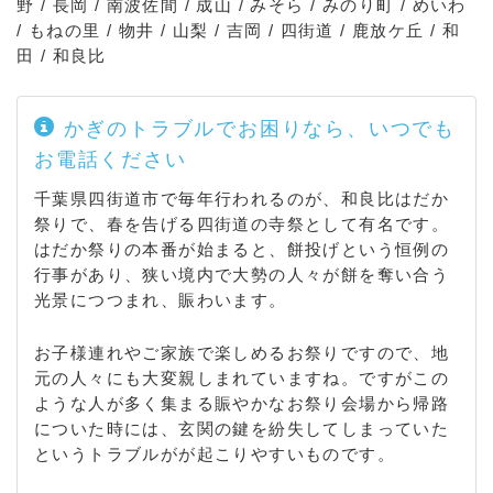
野 / 長岡 / 南波佐間 / 成山 / みそら / みのり町 / めいわ
/ もねの里 / 物井 / 山梨 / 吉岡 / 四街道 / 鹿放ケ丘 / 和
田 / 和良比
かぎのトラブルでお困りなら、いつでも
お電話ください
千葉県四街道市で毎年行われるのが、和良比はだか
祭りで、春を告げる四街道の寺祭として有名です。
はだか祭りの本番が始まると、餅投げという恒例の
行事があり、狭い境内で大勢の人々が餅を奪い合う
光景につつまれ、賑わいます。
お子様連れやご家族で楽しめるお祭りですので、地
元の人々にも大変親しまれていますね。ですがこの
ような人が多く集まる賑やかなお祭り会場から帰路
についた時には、玄関の鍵を紛失してしまっていた
というトラブルがが起こりやすいものです。