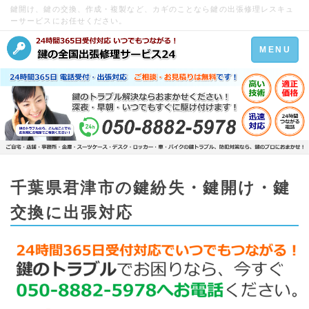
鍵開け、鍵の交換、作成・複製など、カギのことなら鍵の出張修理レスキュ
ーサービスにお任せください。
Toggle
MENU
navigation
千葉県君津市の鍵紛失・鍵開け・鍵
交換に出張対応