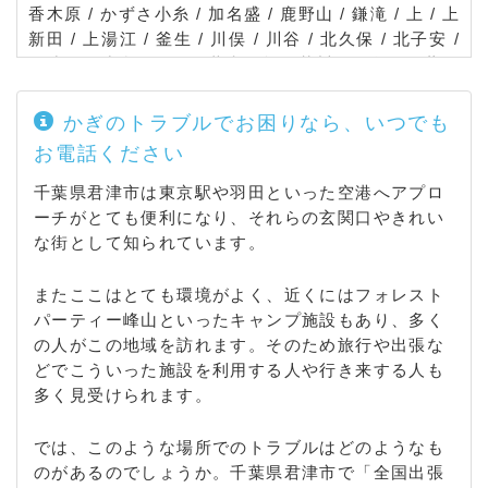
香木原 / かずさ小糸 / 加名盛 / 鹿野山 / 鎌滝 / 上 / 上
新田 / 上湯江 / 釜生 / 川俣 / 川谷 / 北久保 / 北子安 /
君津 / 君津台 / 行馬 / 黄和田畑 / 草川原 / 久保 / 蔵玉
/ 栗坪 / 久留里 / 久留里市場 / 久留里大谷 / 久留里大
和田 / 小市部 / 小糸大谷 / 高坂 / 郡 / 小山野 / 坂田 /
かぎのトラブルでお困りなら、いつでも
坂畑 / 笹 / 貞元 / 皿引 / 三田 / 新御堂 / 下湯江 / 宿原
お電話ください
/ 小香 / 白駒 / 末吉 / 杉谷 / 清和市場 / 草牛 / 外箕輪
/ 台 / 大中 / 高水 / 滝原 / 旅名 / 俵田 / 塚原 / 作木 /
千葉県君津市は東京駅や羽田といった空港へアプロ
辻森 / 寺沢 / 常代 / 戸崎 / 利根 / 富田 / 豊田 / 豊英 /
ーチがとても便利になり、それらの玄関口やきれい
中島 / 中富 / 中野 / 長石 / 西粟倉 / 西猪原 / 西坂田 /
な街として知られています。
西原 / 西日笠 / 日渡根 / 糠田 / 糠田飛地 / 怒田沢 / 怒
田 / 根本 / 練木 / 長谷川 / 浜子 / 東粟倉 / 東猪原 / 東
またここはとても環境がよく、近くにはフォレスト
坂田 / 東日笠 / 尾車 / 人見 / 平田 / 平山 / 広岡 / 福岡
パーティー峰山といったキャンプ施設もあり、多く
/ 藤林 / 二入 / 法木 / 法木作 / 正木 / 馬登 / 南久保 /
の人がこの地域を訪れます。そのため旅行や出張な
南子安 / 三直 / 箕輪 / 宮下 / 向郷 / 六手 / 杢師 / 八重
どでこういった施設を利用する人や行き来する人も
原 / 柳城 / 山高原 / 山滝野 / 山本 / 八幡 / 陽光台 / 吉
多く見受けられます。
野 /
では、このような場所でのトラブルはどのようなも
のがあるのでしょうか。千葉県君津市で「全国出張