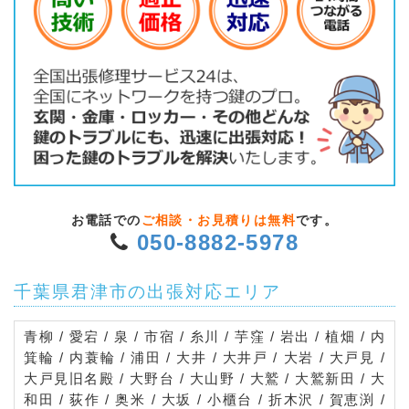
お電話での
ご相談・お見積りは無料
です。
050-8882-5978
千葉県君津市の出張対応エリア
青柳 / 愛宕 / 泉 / 市宿 / 糸川 / 芋窪 / 岩出 / 植畑 / 内
箕輪 / 内蓑輪 / 浦田 / 大井 / 大井戸 / 大岩 / 大戸見 /
大戸見旧名殿 / 大野台 / 大山野 / 大鷲 / 大鷲新田 / 大
和田 / 荻作 / 奥米 / 大坂 / 小櫃台 / 折木沢 / 賀恵渕 /