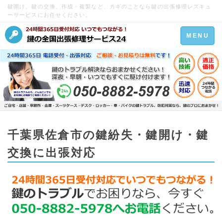
鍵開け、鍵の交換、作成・複製など、カギのことなら鍵の出張修理レスキュ
ーサービスにお任せください。
Toggle
MENU
navigation
千葉県佐倉市の鍵紛失・鍵開け・鍵
交換に出張対応