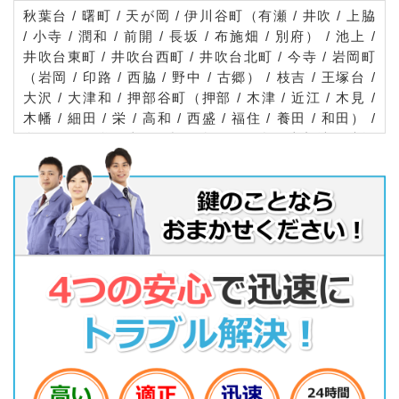
秋葉台 / 曙町 / 天が岡 / 伊川谷町（有瀬 / 井吹 / 上脇
/ 小寺 / 潤和 / 前開 / 長坂 / 布施畑 / 別府） / 池上 /
井吹台東町 / 井吹台西町 / 井吹台北町 / 今寺 / 岩岡町
（岩岡 / 印路 / 西脇 / 野中 / 古郷） / 枝吉 / 王塚台 /
大沢 / 大津和 / 押部谷町（押部 / 木津 / 近江 / 木見 /
木幡 / 細田 / 栄 / 高和 / 西盛 / 福住 / 養田 / 和田） /
学園西町 / 学園東町 / 樫野台 / 春日台 / 上新地 / 狩場
台 / 神出町（五百蔵 / 池田 / 古神 / 小束野 / 田井 / 広
谷 / 宝勢 / 紫合 / 勝成 / 東 / 南 / 北） / 北別府 / 北山
台 / 糀台 / 小山 / 桜が丘中町 / 桜が丘東町 / 桜が丘西
町 / 白水 / 前開南町 / 高雄台 / 高塚台 / 竹の台 / 玉津
町（居住 / 今津 / 上池 / 高津橋 / 小山 / 新方 / 田中 /
出合 / 西河原 / 二ツ屋 / 丸塚 / 水谷 / 吉田） / 月が丘
/ 天王山 / 中野 / 長畑町 / 櫨谷町（池谷 / 菅野 / 谷口
/ 寺谷 / 栃木 / 友清 / 長谷 / 福谷 / 松本） / 平野町
（印路 / 大野 / 大畑 / 堅田 / 黒田 / 慶明 / 繁田 / 芝崎
/ 下村 / 常本 / 中津 / 西戸田 / 福中 / 宮前 / 向井） /
福吉台 / 富士見が丘 / 二ツ屋 / 丸塚 / 美賀多台 / 水谷
/ 見津が丘 / 南別府 / 美穂が丘 / 宮下 / 室谷 / 持子 /