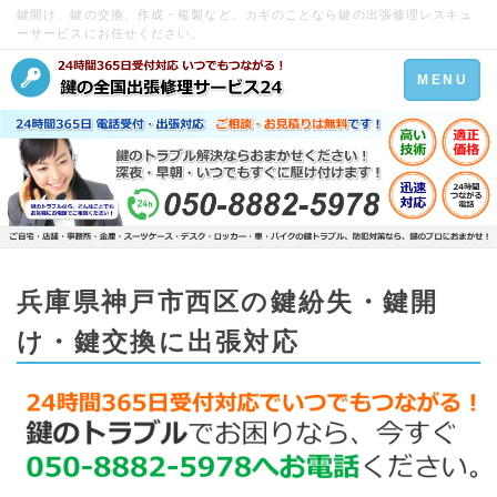
鍵開け、鍵の交換、作成・複製など、カギのことなら鍵の出張修理レスキュ
ーサービスにお任せください。
Toggle
MENU
navigation
兵庫県神戸市西区の鍵紛失・鍵開
け・鍵交換に出張対応