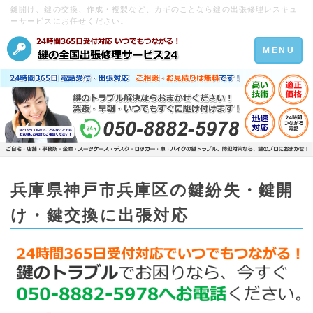
鍵開け、鍵の交換、作成・複製など、カギのことなら鍵の出張修理レスキュ
ーサービスにお任せください。
Toggle
MENU
navigation
兵庫県神戸市兵庫区の鍵紛失・鍵開
け・鍵交換に出張対応