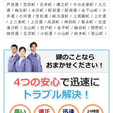
芦原通 / 荒田町 / 石井町 / 磯之町 / 今出在家町 / 入江
通 / 梅元町 / 永沢町 / 駅前通 / 駅南通 / 会下山町 / 大
井通 / 小河通 / 笠松通 / 鍛冶屋町 / 上祇園町 / 上沢通
/ 上三条町 / 上庄通 / 烏原町 / 神田町 / 菊水町 / 北逆
瀬川町 / 北山町 / 切戸町 / 金平町 / 楠谷町 / 熊野町 /
御所通 / 五宮町 / 小松通 / 小山町 / 材木町 / 里山町 /
佐比江町 / 山王町 / 七宮町 / 島上町 / 清水町 / 下祇園
町 / 下沢通 / 下三条町 / 新開地 / 神明町 / 須佐野通 /
大同町 / 高松町 / 滝山町 / 大開通 / 千鳥町 / 塚本通 /
築地町 / 都由乃町 / 出在家町 / 天王町 / 遠矢浜町 / 中
之島 / 中道通 / 西上橘通 / 西橘通 / 西多聞通 / 西出町
/ 西仲町 / 西宮内町 / 西柳原町 / 羽坂通 / 馬場町 / 浜
崎通 / 浜中町 / 浜山通 / 東出町 / 東柳原町 / 東山町 /
氷室町 / 兵庫町 / 鵯越筋 / 鵯越町 / 平野町 / 福原町 /
船大工町 / 本町 / 松原通 / 松本通 / 三川口町 / 御崎町
/ 御崎本町 / 水木通 / 三石通 / 湊川町 / 湊町 / 湊山町
/ 南逆瀬川町 / 南仲町 / 明和通 / 門口町 / 矢部町 / 雪
御所町 / 夢野町 / 吉田町 / 和田崎町 / 和田宮通 / 和田
山通