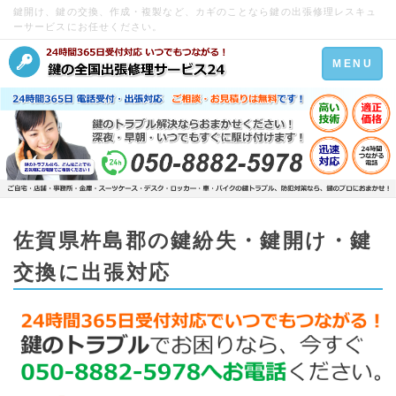
鍵開け、鍵の交換、作成・複製など、カギのことなら鍵の出張修理レスキュ
ーサービスにお任せください。
Toggle
MENU
navigation
佐賀県杵島郡の鍵紛失・鍵開け・鍵
交換に出張対応