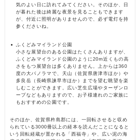
気のよい日に訪れてみてください。そのほか、日
が暮れた後は綺麗な夜景を見ることもできます
が、付近に照明がありませんので、必ず電灯を持
参くださいね。
ふくどみマイランド公園
小さな展望台のある公園はたくさんありますが、
ふくどみマイランド公園のように20m近くもの高
さをもつ展望台は多くありません。上からは360
度の大パノラマで、天山（佐賀県唐津市ほか）や
多良岳（長崎県諫早市ほか）までを望む眺望を楽
しむことができます。広い芝生広場やターザンロ
ープなどもありますので、お子様連れのご家族に
もおすすめの公園です。
そのほか、佐賀県杵島郡には、一回転させると収め
られている3000冊以上の経本を読んだことになると
いう回転経蔵が置かれる「西福寺」や、広い泥の海