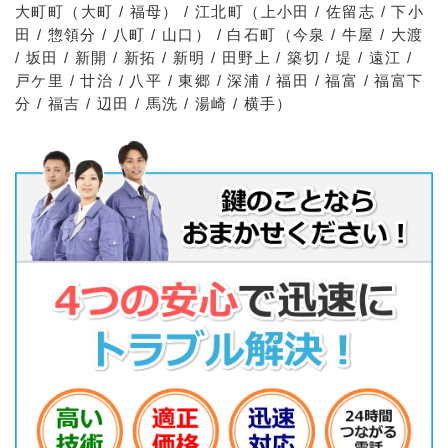
大町町（大町 / 福母） / 江北町（上小田 / 佐留志 / 下小
田 / 惣領分 / 八町 / 山口） / 白石町（今泉 / 牛屋 / 大渡
/ 坂田 / 新開 / 新拓 / 新明 / 田野上 / 築切 / 堤 / 遠江 /
戸ケ里 / 廿治 / 八平 / 東郷 / 深浦 / 福田 / 福富 / 福富下
分 / 福吉 / 辺田 / 馬洗 / 湯崎 / 横手）