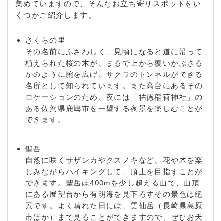
集めていますので、そんなお立ち寄りスポットをい
くつかご紹介します。
さくらの里
その名前にふさわしく、見頃になると道に沿って
植えられた桜の木が、まるで上から覆いかぶさる
かのように腕を広げ、サクラのトンネルができる
名所として知られています。また高台にあるその
ロケーションのため、夜には「祐徳稲荷神社」の
ある佐賀県鹿嶋市を一望する夜景を楽しむことが
できます。
聖岳
自然に咲くサザンカやクスノキなど、花や木を楽
しみながらハイキングして、頂上を目指すことが
できます。聖岳は400mを少し超える山で、山頂
にある展望台から有明海を見下ろすその景色は絶
景です。よく晴れた日には、雲仙岳（長崎県島原
市ほか）まで見ることができますので、ぜひお天