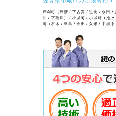
佐賀県小城市の出張対応エ
芦刈町（芦溝 / 下古賀 / 道免 / 永田 / 
川 / 下砥川） / 小城町 / 小城町（池上 / 
町（石木 / 織島 / 金田 / 久米 / 甲柳原 