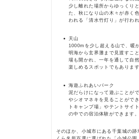
少し離れた場所からゆっくり
た、秋になり山の木々が赤く色
われる「清水竹灯り」が行わ
天山
1000mを少し超える山で、
明海から玄界灘まで見渡すこ
場も開かれ、一年を通して自
楽しめるスポットでもありま
海遊ふれあいパーク
泥だらけになって遊ぶことが
やシオマネキを見ることがで
トキャンプ場」やテントサイ
の中での宿泊体験ができます
そのほか、小城市にある千葉城の跡
くら名所百選に選ばれた「小城公園