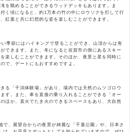
と滝を眺めることができるウッドデッキもあります。ま
付く頃になると、約1万本の竹の中にロウソクを灯して行
れ、紅葉と共に幻想的な姿を楽しむことができます。
暖かい季節にはハイキングで登ることができ、山頂からは有
とができます。また、冬になると佐賀市の側にあるスキー
然を楽しむことができます。そのほか、夜景と星を同時に
すので、デートにもおすすめですよ。
できる「干潟体験場」があり、場内では天然のムツゴロウ
きます。また、車を直接の乗り入れることができる「オー
トのほか、直火でたき火のできるスペースもあり、大自然
。
地で、展望台からの夜景が綺麗な「千葉公園」や、日本さ
」は、お花見スポットとしても知られていますので、ぜひ