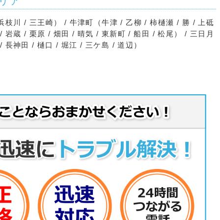
リア
浜枝川 / 三王崎） / 牛津町（牛津 / 乙柳 / 柿樋瀬 / 勝 / 上砥
岩蔵 / 栗原 / 畑田 / 晴気 / 東新町 / 船田 / 松尾） / 三日月
/ 長神田 / 樋口 / 堀江 / 三ケ島 / 道辺）