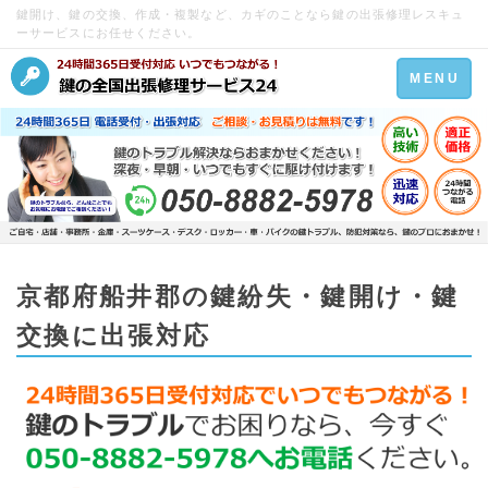
鍵開け、鍵の交換、作成・複製など、カギのことなら鍵の出張修理レスキュ
ーサービスにお任せください。
Toggle
MENU
navigation
京都府船井郡の鍵紛失・鍵開け・鍵
交換に出張対応