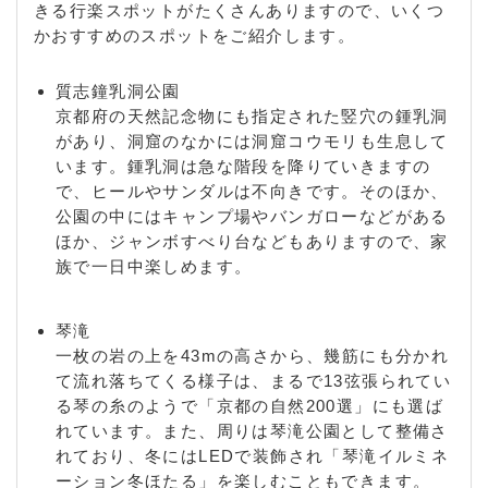
きる行楽スポットがたくさんありますので、いくつ
かおすすめのスポットをご紹介します。
質志鐘乳洞公園
京都府の天然記念物にも指定された竪穴の鍾乳洞
があり、洞窟のなかには洞窟コウモリも生息して
います。鍾乳洞は急な階段を降りていきますの
で、ヒールやサンダルは不向きです。そのほか、
公園の中にはキャンプ場やバンガローなどがある
ほか、ジャンボすべり台などもありますので、家
族で一日中楽しめます。
琴滝
一枚の岩の上を43mの高さから、幾筋にも分かれ
て流れ落ちてくる様子は、まるで13弦張られてい
る琴の糸のようで「京都の自然200選」にも選ば
れています。また、周りは琴滝公園として整備さ
れており、冬にはLEDで装飾され「琴滝イルミネ
ーション冬ほたる」を楽しむこともできます。