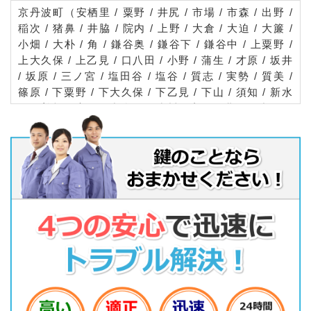
京丹波町（安栖里 / 粟野 / 井尻 / 市場 / 市森 / 出野 /
稲次 / 猪鼻 / 井脇 / 院内 / 上野 / 大倉 / 大迫 / 大簾 /
小畑 / 大朴 / 角 / 鎌谷奥 / 鎌谷下 / 鎌谷中 / 上粟野 /
上大久保 / 上乙見 / 口八田 / 小野 / 蒲生 / 才原 / 坂井
/ 坂原 / 三ノ宮 / 塩田谷 / 塩谷 / 質志 / 実勢 / 質美 /
篠原 / 下粟野 / 下大久保 / 下乙見 / 下山 / 須知 / 新水
戸 / 曽根 / 高岡 / 中台 / 戸津川 / 富田 / 豊田 / 中 / 長
瀬 / 中山 / 西河内 / 橋爪 / 八田 / 東又 / 広瀬 / 広野 /
保井谷 / 細谷 / 仏主 / 本庄 / 升谷 / 水呑 / 水原 / 水戸
/ 妙楽寺 / 森 / 安井 / 和田）