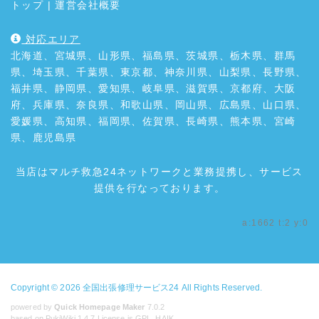
トップ
|
運営会社概要
対応エリア
北海道、宮城県、山形県、福島県、茨城県、栃木県、群馬
県、埼玉県、千葉県、東京都、神奈川県、山梨県、長野県、
福井県、静岡県、愛知県、岐阜県、滋賀県、京都府、大阪
府、兵庫県、奈良県、和歌山県、岡山県、広島県、山口県、
愛媛県、高知県、福岡県、佐賀県、長崎県、熊本県、宮崎
県、鹿児島県
当店はマルチ救急24ネットワークと業務提携し、サービス
提供を行なっております。
a:1662 t:2 y:0
Copyright © 2026
全国出張修理サービス24
All Rights Reserved.
powered by
Quick Homepage Maker
7.0.2
based on PukiWiki 1.4.7 License is GPL.
HAIK