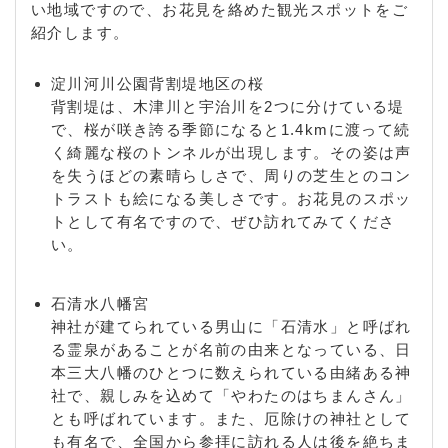
い地域ですので、お花見を絡めた観光スポットをご
/ 橋本新石 / 橋本堂ケ原 / 橋本狩尾 / 橋本中ノ池尻 /
紹介します。
橋本中ノ町 / 橋本西刈又 / 橋本西山本 / 橋本東刈又 /
橋本東浄土ケ原 / 橋本東原 / 橋本東山本 / 橋本平野山
淀川河川公園背割堤地区の桜
/ 橋本向山 / 橋本焼野 / 松井交野ケ原 / 松井手水ケ谷
背割堤は、木津川と宇治川を2つに分けている堤
/ 松井栂谷 / 美濃山一ノ谷 / 美濃山井ノ元 / 美濃山馬
で、桜が咲き誇る季節になると1.4kmに渡って続
ケ背 / 美濃山大塚 / 美濃山狐谷 / 美濃山幸水 / 美濃山
く綺麗な桜のトンネルが出現します。その姿は声
千原谷 / 美濃山出口 / 美濃山出島 / 美濃山中尾 / 美濃
を失うほどの素晴らしさで、周りの芝生とのコン
山西ノ口 / 美濃山野神 / 美濃山ヒル塚 / 美濃山細谷 /
トラストも絵になる美しさです。お花見のスポッ
美濃山宮ノ背 / 美濃山宮道 / 美濃山御幸 / 美濃山御幸
トとして有名ですので、ぜひ訪れてみてくださ
谷 / 八幡安居塚 / 八幡池ノ首 / 八幡石不動 / 八幡一ノ
い。
坪 / 八幡今田 / 八幡植松 / 八幡大芝 / 八幡大谷 / 八幡
長田 / 八幡女郎花 / 八幡垣内山 / 八幡カイトリ / 八幡
柿ケ谷 / 八幡柿木垣内 / 八幡神原 / 八幡河原崎 / 八幡
石清水八幡宮
岸本 / 八幡北浦 / 八幡沓田 / 八幡久保田 / 八幡源氏垣
神社が建てられている男山に「石清水」と呼ばれ
外 / 八幡源野 / 八幡御幸谷 / 八幡五反田 / 八幡小西 /
る霊泉があることが名前の由来となっている、日
八幡御馬所 / 八幡小松 / 八幡菰池 / 八幡在応寺 / 八幡
本三大八幡のひとつに数えられている由緒ある神
盛戸 / 八幡砂田 / 八幡沢 / 八幡三反長 / 八幡三ノ甲 /
社で、親しみを込めて「やわたのはちまんさん」
八幡三本橋 / 八幡式部谷 / 八幡軸 / 八幡科手 / 八幡柴
とも呼ばれています。また、厄除けの神社として
座 / 八幡清水井 / 八幡城ノ内 / 八幡菖蒲池 / 八幡水珀
も有名で、全国から参拝に訪れる人は後を絶ちま