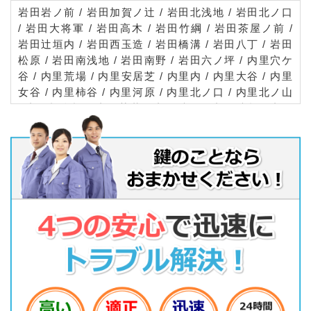
岩田岩ノ前 / 岩田加賀ノ辻 / 岩田北浅地 / 岩田北ノ口
/ 岩田大将軍 / 岩田高木 / 岩田竹綱 / 岩田茶屋ノ前 /
岩田辻垣内 / 岩田西玉造 / 岩田橋溝 / 岩田八丁 / 岩田
松原 / 岩田南浅地 / 岩田南野 / 岩田六ノ坪 / 内里穴ケ
谷 / 内里荒場 / 内里安居芝 / 内里内 / 内里大谷 / 内里
女谷 / 内里柿谷 / 内里河原 / 内里北ノ口 / 内里北ノ山
/ 内里極楽橋 / 内里菅井 / 内里砂田 / 内里砂畠 / 内里
巽ノ口 / 内里蜻蛉尻 / 内里中島 / 内里西山川 / 内里東
ノ口 / 内里東山川 / 内里日向堂 / 内里平尾 / 内里古溜
池 / 内里別所 / 内里松ケ外 / 内里南ノ口 / 内里宮ノ前
/ 男山石城 / 男山泉 / 男山金振 / 男山香呂 / 男山笹谷
/ 男山指月 / 男山竹園 / 男山長沢 / 男山八望 / 男山松
里 / 男山美桜 / 男山雄徳 / 男山弓岡 / 男山吉井 / 上奈
良池ノ向 / 上奈良小端 / 上奈良北ノ口 / 上奈良サグリ
前 / 上奈良城垣内 / 上奈良大門 / 上奈良堂島 / 上奈良
長池 / 上奈良奈良里 / 上奈良東ノ口 / 上奈良日ノ尾 /
上奈良御園 / 上奈良南ノ口 / 上奈良宮ノ東 / 上奈良宮
ノ西 / 川口馬屋尻 / 川口扇ノ芝 / 川口北浦 / 川口擬宝
珠 / 川口小西 / 川口高原 / 川口天神崎 / 川口西扇 / 川