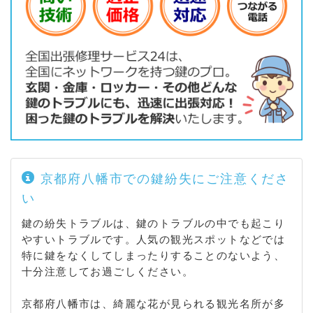
口萩原 / 川口浜 / 川口東扇 / 川口東頭 / 川口別所 / 川
口堀ノ内 / 欽明台北 / 欽明台中央 / 欽明台西 / 欽明台
東 / 上津屋尼ケ池 / 上津屋石ノ塔 / 上津屋里垣内 / 上
津屋中堤 / 上津屋西久保 / 上津屋八王子 / 上津屋八丁
/ 上津屋浜垣内 / 上津屋林 / 上津屋南村 / 下奈良井関
/ 下奈良一丁地 / 下奈良一丁堤 / 下奈良今里 / 下奈良
奥垣内 / 下奈良上三床 / 下奈良上ノ段 / 下奈良小宮 /
下奈良榊 / 下奈良下三床 / 下奈良新下 / 下奈良隅田 /
下奈良竹垣内 / 下奈良出垣内 / 下奈良蜻蛉尻 / 下奈良
蜻蛉尻筋 / 下奈良中ノ坪 / 下奈良名越 / 下奈良奈良元
/ 下奈良二階堂 / 下奈良野神 / 下奈良南頭 / 下奈良宮
京都府八幡市での鍵紛失にご注意くださ
ノ道 / 戸津荒堀 / 戸津奥谷 / 戸津北小路 / 戸津小中代
い
/ 戸津正ノ竹 / 戸津谷ノ口 / 戸津堂田 / 戸津蜻蛉尻 /
戸津中垣内 / 戸津中代 / 戸津東代 / 戸津東ノ口 / 戸津
鍵の紛失トラブルは、鍵のトラブルの中でも起こり
水戸城 / 戸津南小路 / 戸津南代 / 西山足立 / 西山丸尾
やすいトラブルです。人気の観光スポットなどでは
/ 西山和気 / 野尻一庵 / 野尻円ノ元 / 野尻北ノ口 / 野
特に鍵をなくしてしまったりすることのないよう、
尻倉掛 / 野尻城究 / 野尻正畑 / 野尻土井ノ内 / 橋本愛
十分注意してお過ごしください。
宕山 / 橋本石ケ谷 / 橋本意足 / 橋本糸ケ上 / 橋本奥ノ
町 / 橋本北浄土ケ原 / 橋本北ノ町 / 橋本栗ケ谷 / 橋本
京都府八幡市は、綺麗な花が見られる観光名所が多
興正 / 橋本小金川 / 橋本米ノ尾 / 橋本塩釜 / 橋本尻江