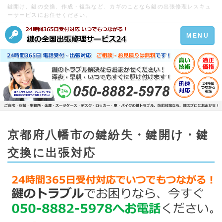
鍵開け、鍵の交換、作成・複製など、カギのことなら鍵の出張修理レスキュ
ーサービスにお任せください。
Toggle
MENU
navigation
京都府八幡市の鍵紛失・鍵開け・鍵
交換に出張対応