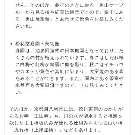
/ 八幡隅田口 / 八幡千束 / 八幡双栗 / 八幡園内 / 八幡
せん。そのほか、参拝のときに乗る「男山ケーブ
高畑 / 八幡高坊 / 八幡旦所 / 八幡月夜田 / 八幡土井 /
ル」から見る桜や紅葉は絶景ですので、途中にあ
八幡東林 / 八幡苗田 / 八幡長谷 / 八幡中ノ山 / 八幡長
る「男山展望台」とあわせて景色をお楽しみくだ
町 / 八幡名残 / 八幡西島 / 八幡西高坊 / 八幡馬場 / 八
さいね。
幡番賀 / 八幡東浦 / 八幡東島 / 八幡備前 / 八幡樋ノ口
/ 八幡平谷 / 八幡平田 / 八幡平ノ山 / 八幡広門 / 八幡
松花堂庭園・美術館
福禄谷 / 八幡舞台 / 八幡松原 / 八幡南山 / 八幡武蔵芝
庭園は、池泉回遊式の日本庭園となっており、た
/ 八幡森 / 八幡森垣内 / 八幡焼木 / 八幡八萩 / 八幡山
くさんの竹が植えられています。春にはしだれ桜
路 / 八幡山下 / 八幡山柴 / 八幡山田 / 八幡山本 / 八幡
に白梅や紅梅が綺麗に庭を彩り、秋にはイチョウ
吉野 / 八幡吉野垣内 / 八幡吉原 / 八幡渡ル瀬
やカエデが黄色や真紅に染まり、大変趣のある庭
をみることができます。また、園内にある茶室や
水琴窟も大変風流ですので、ぜひ見てみてくださ
い。
そのほか、京都府八幡市には、徳川家康のゆかりが
あるお寺「正法寺」や、川の水が増水すると橋脚を
残したまま橋板のみが流れる仕組みをもつ面白い橋
「流れ橋（上津屋橋）」などもあります。