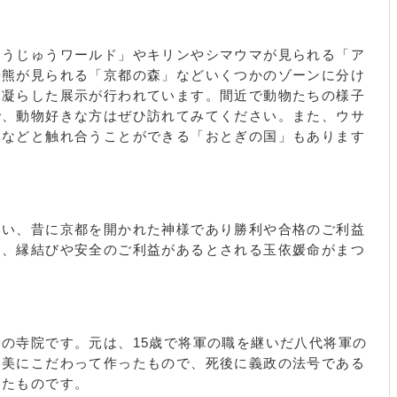
 銀閣寺前町 / 久多上の町 / 久多中の町 / 久多下の町 / 久多
 鞍馬二ノ瀬町 / 鞍馬本町 / 黒谷町 / 讃州寺町 / 鹿ケ谷上宮
所ノ段町 / 鹿ケ谷桜谷町 / 鹿ケ谷下宮ノ前町 / 鹿ケ谷大黒
もうじゅうワールド」やキリンやシマウマが見られる「ア
町 / 鹿ケ谷徳善谷町 / 鹿ケ谷西寺ノ前町 / 鹿ケ谷法然院町 /
や熊が見られる「京都の森」などいくつかのゾーンに分け
 静市市原町 / 静市静原町 / 静市野中町 / 下鴨泉川町 / 下
を凝らした展示が行われています。間近で動物たちの様子
部町 / 下鴨上川原町 / 下鴨岸本町 / 下鴨北芝町 / 下鴨北園
で、動物好きな方はぜひ訪れてみてください。また、ウサ
 / 下鴨貴船町 / 下鴨神殿町 / 下鴨芝本町 / 下鴨下川原町 /
ジなどと触れ合うことができる「おとぎの国」もあります
町 / 下鴨中川原町 / 下鴨西梅ノ木町 / 下鴨西高木町 / 下鴨
 / 下鴨萩ケ垣内町 / 下鴨半木町 / 下鴨東梅ノ木町 / 下鴨東
町 / 下鴨東半木町 / 下鴨東本町 / 下鴨東森ケ前町 / 下鴨本
下鴨松原町 / 下鴨水口町 / 下鴨南芝町 / 下鴨南茶ノ木町 / 下
いい、昔に京都を開かれた神様であり勝利や合格のご利益
崎町 / 下鴨森ケ前町 / 下鴨森本町 / 下鴨夜光町 / 下鴨梁田
と、縁結びや安全のご利益があるとされる玉依媛命がまつ
院石掛町 / 修学院泉殿町 / 修学院犬塚町 / 修学院大林町 / 修
院貝原町 / 修学院月輪寺町 / 修学院鹿ノ下町 / 修学院烏丸
 / 修学院後安堂 / 修学院十権寺町 / 修学院守禅庵 / 修学院
大道町 / 修学院高岸町 / 修学院高部町 / 修学院茶屋ノ前町 /
学院中新開 / 修学院中林町 / 修学院西沮沢町 / 修学院登リ
の寺院です。元は、15歳で将軍の職を継いだ八代将軍の
町 / 修学院林ノ脇 / 修学院桧峠町 / 修学院仏者町 / 修学院
て美にこだわって作ったもので、死後に義政の法号である
代 / 修学院宮ノ前 / 修学院宮ノ脇町 / 修学院室町 / 修学院
ったものです。
町 / 修学院山添町 / 修学院山ノ鼻町 / 正往寺町 / 聖護院円