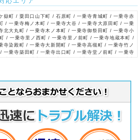
対応エリア
ケ嶽町 / 粟田口山下町 / 石原町 / 一乗寺青城町 / 一乗寺赤
町 / 一乗寺梅ノ木町 / 一乗寺大谷 / 一乗寺大原田町 / 一乗
寺北大丸町 / 一乗寺木ノ本町 / 一乗寺御祭田町 / 一乗寺小
町 / 一乗寺里ノ西町 / 一乗寺里ノ前町 / 一乗寺地蔵本町 /
乗寺染殿町 / 一乗寺大新開町 / 一乗寺高槻町 / 一乗寺竹ノ
 / 一乗寺築田町 / 一乗寺出口町 / 一乗寺堂ノ前町 / 一乗寺
西浦畑町 / 一乗寺西杉ノ宮町 / 一乗寺西閉川原町 / 一乗寺
ノ木町 / 一乗寺馬場町 / 一乗寺葉山町 / 一乗寺払殿町 / 一
乗寺東閉川原町 / 一乗寺東水干町 / 一乗寺樋ノ口町 / 一乗
松原町 / 一乗寺水掛町 / 一乗寺南大丸町 / 一乗寺宮ノ東町 /
寺薬師堂町 / 一乗寺病ダレ / 岩倉上蔵町 / 岩倉大鷺町 / 岩
平岡町 / 岩倉北四ノ坪町 / 岩倉木野町 / 岩倉下在地町 / 岩
河原町 / 岩倉中在地町 / 岩倉長谷町 / 岩倉中町 / 岩倉西河
/ 岩倉幡枝町 / 岩倉花園町 / 岩倉東五田町 / 岩倉東宮田町 /
大鷺町 / 岩倉南河原町 / 岩倉南木野町 / 岩倉南桑原町 / 岩
四ノ坪町 / 岩倉三宅町 / 岩倉村松町 / 永観堂町 / 永観堂西
町 / 大原大長瀬町 / 大原大見町 / 大原尾越町 / 大原草生町 /
勝林院町 / 大原戸寺町 / 大原野村町 / 大原百井町 / 大原来