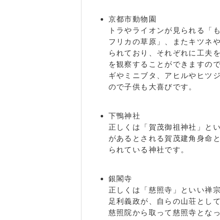
川山ノ元町 / 北門前町 / 銀閣寺町 /
川合町 / 久多宮の町 / 鞍馬貴船町 /
京都市動物園
ノ前町 / 鹿ケ谷栗木谷町 / 鹿ケ谷御
トラやライオンが見られる「
谷町 / 鹿ケ谷高岸町 / 鹿ケ谷寺ノ前
フリカの草原」、またキツネ
鹿ケ谷法然院西町 / 鹿ケ谷宮ノ前町 /
られており、それぞれに工夫
鴨狗子田町 / 下鴨梅ノ木町 / 下鴨膳
を観察することができますの
町 / 下鴨北茶ノ木町 / 下鴨北野々神町
ギやミニブタ、アヒルやヒツ
下鴨高木町 / 下鴨蓼倉町 / 下鴨塚本
ので子供も大喜びです。
西林町 / 下鴨西半木町 / 下鴨西本町
岸本町 / 下鴨東高木町 / 下鴨東塚本
下鴨神社
町 / 下鴨前萩町 / 下鴨松ノ木町 / 
正しくは「賀茂御祖神社」と
鴨南野々神町 / 下鴨宮河町 / 下鴨宮
があるとされる賀茂建角身命
町 / 下堤町 / 修学院安養坊 / 修学
られている神社です。
学院沖殿町 / 修学院開根坊町 / 修学
町 / 修学院川尻町 / 修学院北沮沢町
水上田町 / 修学院千万田町 / 修学院
銀閣寺
修学院辻ノ田町 / 修学院坪江町 / 修
正しくは「慈照寺」といい禅宗
内町 / 修学院狭間町 / 修学院馬場脇
足利義政が、自らの山荘とし
松本町 / 修学院水川原町 / 修学院南
慈照院から取って慈照寺とな
薬師堂町 / 修学院薮添 / 修学院山神