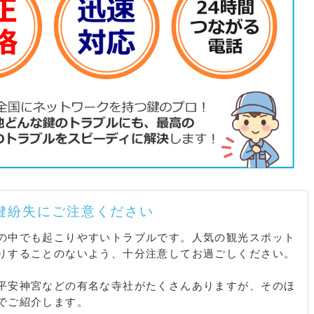
 / 岡崎北御所町 / 岡崎最勝寺町 / 岡崎真如堂前町 / 岡崎成
/ 岡崎西天王町 / 岡崎西福ノ川町 / 岡崎東天王町 / 岡崎東福
 / 頭町 / 上高野池ノ内町 / 上高野石田町 / 上高野市川町 /
野上畑町 / 上高野大塚町 / 上高野大橋町 / 上高野大湯手町 /
上高野小野町 / 上高野尾保地町 / 上高野鐘突町 / 上高野釜
林町 / 上高野川原町 / 上高野北川原町 / 上高野北田町 / 上
高野車地町 / 上高野西明寺山 / 上高野鷺町 / 上高野薩田町 /
高野下荒蒔町 / 上高野下東野町 / 上高野水車町 / 上高野大
 / 上高野流田町 / 上高野西氷室町 / 上高野野上町 / 上高野
町 / 上高野東田町 / 上高野東氷室町 / 上高野深田町 / 上高
町 / 上高野松田町 / 上高野三宅町 / 上高野諸木町 / 上高野
 / 賀茂今井町 / 賀茂半木町 / 菊鉾町 / 北白川伊織町 / 北
川追分町 / 北白川小倉町 / 北白川重石町 / 北白川上池田町 /
鍵紛失にご注意ください
白川清沢口町 / 北白川久保田町 / 北白川小亀谷町 / 北白川
の中でも起こりやすいトラブルです。人気の観光スポット
池田町 / 北白川下別当町 / 北白川瀬ノ内町 / 北白川大堂町 /
りすることのないよう、十分注意してお過ごしください。
川外山町 / 北白川中山町 / 北白川西伊織町 / 北白川西瀬ノ
町 / 北白川西町 / 北白川東伊織町 / 北白川東小倉町 / 北白
平安神宮などの有名な寺社がたくさんありますが、そのほ
北白川東蔦町 / 北白川東平井町 / 北白川平井町 / 北白川琵
でご紹介します。
 / 北白川南ケ原町 / 北白川向ケ谷町 / 北白川山田町 / 北白