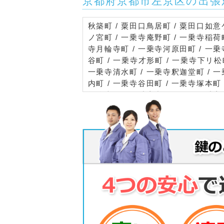
京都府京都市左京区の出張
秋築町 / 粟田口鳥居町 / 粟田口如意
ノ宮町 / 一乗寺庵野町 / 一乗寺稲荷
寺月輪寺町 / 一乗寺河原田町 / 一乗
谷町 / 一乗寺才形町 / 一乗寺下リ松
一乗寺清水町 / 一乗寺釈迦堂町 / 一
内町 / 一乗寺谷田町 / 一乗寺塚本町
燈籠本町 / 一乗寺中ノ田町 / 一乗寺
西水干町 / 一乗寺野田町 / 一乗寺花
乗寺東浦町 / 一乗寺東杉ノ宮町 / 一
寺堀ノ内町 / 一乗寺松田町 / 一乗寺
一乗寺向畑町 / 一乗寺門口町 / 一乗
倉北池田町 / 岩倉北桑原町 / 岩倉北
倉忠在地町 / 岩倉中大鷺町 / 岩倉中
原町 / 岩倉西五田町 / 岩倉西宮田町 
岩倉三笠町 / 岩倉南池田町 / 岩倉南
倉南平岡町 / 岩倉南三宅町 / 岩倉南
町 / 大菊町 / 大原井出町 / 大原上野
大原古知平町 / 大原小出石町 / 大原