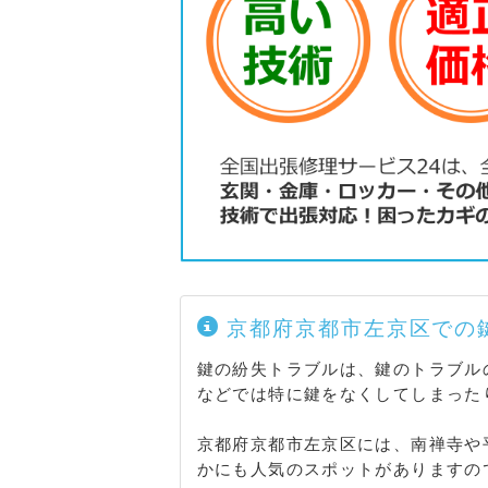
迎院町 / 岡崎入江町 / 岡崎円勝寺町
勝寺町 / 岡崎天王町 / 岡崎徳成町 
ノ川町 / 岡崎法勝寺町 / 岡崎南御所町
上高野稲荷町 / 上高野植ノ町 / 上高
上高野奥小森町 / 上高野奥東野町 / 
土町 / 上高野上荒蒔町 / 上高野掃部
高野木ノ下町 / 上高野口小森町 / 上
上高野沢渕町 / 上高野三反田町 / 上
明神町 / 上高野鳥脇町 / 上高野仲町
畑ケ田町 / 上高野畑町 / 上高野八幡
野古川町 / 上高野防山 / 上高野前田
山ノ橋町 / 上高野隣好町 / 上高野東山
白川岩坂町 / 北白川瓜生山町 / 北白
京都府京都市左京区での
北白川上終町 / 北白川上別当町 / 北
鍵の紛失トラブルは、鍵のトラブル
地蔵谷町 / 北白川仕伏町 / 北白川下
などでは特に鍵をなくしてしまった
北白川蔦町 / 北白川堂ノ前町 / 北白
内町 / 北白川西蔦町 / 北白川西平井
京都府京都市左京区には、南禅寺や
川東久保田町 / 北白川東瀬ノ内町 / 
かにも人気のスポットがありますの
琶町 / 北白川別当町 / 北白川丸山町