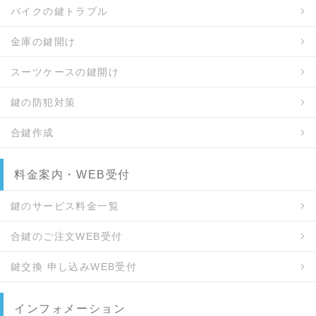
町 / 紫野下柳町 / 紫野下若草町 / 紫野十二坊町 / 紫野
バイクの鍵トラブル
石龍町 / 紫野泉堂町 / 紫野大徳寺町 / 紫野中柏野町 /
紫野西御所田町 / 紫野西泉堂町 / 紫野西土居町 / 紫野
金庫の鍵開け
西野町 / 紫野西藤ノ森町 / 紫野西舟岡町 / 紫野西蓮台
野町 / 紫野花ノ坊町 / 紫野東御所田町 / 紫野東泉堂町
スーツケースの鍵開け
/ 紫野東野町 / 紫野東藤ノ森町 / 紫野東舟岡町 / 紫野
鍵の防犯対策
東蓮台野町 / 紫野南花ノ坊町 / 紫野南舟岡町 / 紫野宮
西町 / 紫野宮東町 / 紫野門前町
合鍵作成
料金案内・WEB受付
鍵のサービス料金一覧
合鍵のご注文WEB受付
鍵交換 申し込みWEB受付
インフォメーション