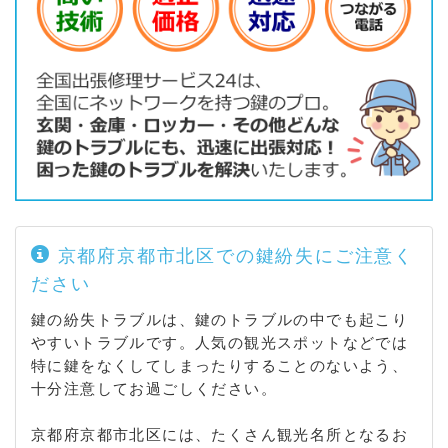
ノ目町 / 上賀茂梅ケ辻町 / 上賀茂烏帽子ケ垣内町 / 上
賀茂大柳町 / 上賀茂岡本口町 / 上賀茂岡本町 / 上賀茂
音保瀬町 / 上賀茂上神原町 / 上賀茂北大路町 / 上賀茂
北ノ原町 / 上賀茂毛穴井町 / 上賀茂ケシ山 / 上賀茂神
山 / 上賀茂榊田町 / 上賀茂坂口町 / 上賀茂桜井町 / 上
賀茂下神原町 / 上賀茂十三石山 / 上賀茂菖蒲園町 / 上
賀茂蝉ケ垣内町 / 上賀茂高縄手町 / 上賀茂竹ケ鼻町 /
上賀茂土門町 / 上賀茂津ノ国町 / 上賀茂豊田町 / 上賀
茂中大路町 / 上賀茂中嶋河原町 / 上賀茂中ノ河原町 /
上賀茂中ノ坂町 / 上賀茂中山町 / 上賀茂二軒家町 / 上
賀茂西上之段町 / 上賀茂西河原町 / 上賀茂西後藤町 /
京都府京都市北区での鍵紛失にご注意く
上賀茂狭間町 / 上賀茂柊谷町 / 上賀茂東上之段町 / 上
ださい
賀茂東後藤町 / 上賀茂備後田町 / 上賀茂藤ノ木町 / 上
賀茂舟着町 / 上賀茂前田町 / 上賀茂松本町 / 上賀茂御
鍵の紛失トラブルは、鍵のトラブルの中でも起こり
薗口町 / 上賀茂深泥池町 / 上賀茂南大路町 / 上賀茂向
やすいトラブルです。人気の観光スポットなどでは
梅町 / 上賀茂向縄手町 / 上賀茂女夫岩町 / 上賀茂本山
特に鍵をなくしてしまったりすることのないよう、
/ 上賀茂薮田町 / 上賀茂山本町 / 上賀茂六段田町 / 上
十分注意してお過ごしください。
御霊上江町 / 上清蔵口町 / 北野上白梅町 / 北野紅梅町
/ 北野下白梅町 / 北野西白梅町 / 北野東紅梅町 / 衣笠
京都府京都市北区には、たくさん観光名所となるお
赤阪町 / 衣笠荒見町 / 衣笠大祓町 / 衣笠街道町 / 衣笠