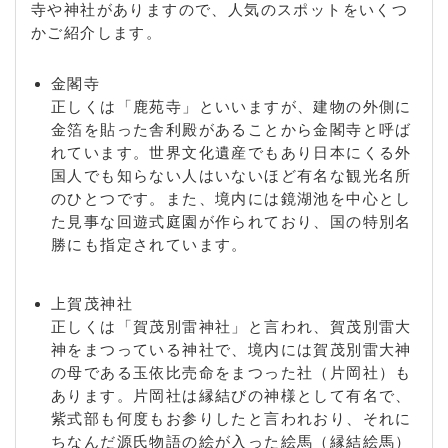
寺や神社がありますので、人気のスポットをいくつ
鏡石町 / 衣笠北荒見町 / 衣笠北高橋町 / 衣笠北天神森
かご紹介します。
町 / 衣笠衣笠山町 / 衣笠御所ノ内町 / 衣笠総門町 / 衣
笠高橋町 / 衣笠天神森町 / 衣笠西御所ノ内町 / 衣笠西
金閣寺
尊上院町 / 衣笠西馬場町 / 衣笠西開キ町 / 衣笠馬場町
正しくは「鹿苑寺」といいますが、建物の外側に
/ 衣笠東御所ノ内町 / 衣笠東尊上院町 / 衣笠東開キ町
金箔を貼った舎利殿があることから金閣寺と呼ば
/ 衣笠氷室町 / 衣笠開キ町 / 金閣寺町 / 雲ケ畑出谷町
れています。世界文化遺産でもあり日本にくる外
/ 雲ケ畑中津川町 / 雲ケ畑中畑町 / 鞍馬口町 / 小松原
国人でも知らない人はいないほど有名な観光名所
北町 / 小松原南町 / 小山板倉町 / 小山上板倉町 / 小山
のひとつです。また、境内には鏡湖池を中心とし
上内河原町 / 小山上初音町 / 小山上花ノ木町 / 小山上
た見事な回遊式庭園が作られており、国の特別名
総町 / 小山北大野町 / 小山北上総町 / 小山北玄以町 /
勝にも指定されています。
小山下板倉町 / 小山下内河原町 / 小山下初音町 / 小山
下花ノ木町 / 小山下総町 / 小山中溝町 / 小山西大野町
/ 小山西上総町 / 小山西玄以町 / 小山西花池町 / 小山
上賀茂神社
西元町 / 小山初音町 / 小山花ノ木町 / 小山東大野町 /
正しくは「賀茂別雷神社」と言われ、賀茂別雷大
小山東玄以町 / 小山東花池町 / 小山東元町 / 小山堀池
神をまつっている神社で、境内には賀茂別雷大神
町 / 小山南大野町 / 小山南上総町 / 小山元町 / 小山町
の母である玉依比売命をまつった社（片岡社）も
/ 紫竹牛若町 / 紫竹上梅ノ木町 / 紫竹上高才町 / 紫竹
あります。片岡社は縁結びの神様として有名で、
上芝本町 / 紫竹上園生町 / 紫竹上竹殿町 / 紫竹上長目
紫式部も何度もお参りしたと言われおり、それに
町 / 紫竹上ノ岸町 / 紫竹上堀川町 / 紫竹上本町 / 紫竹
ちなんだ源氏物語の絵が入った絵馬（縁結絵馬）