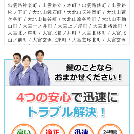
出雲路神楽町 / 出雲路立テ本町 / 出雲路俵町 / 出雲路
松ノ下町 / 大北山鏡石町 / 大北山天神岡町 / 大北山蓮
ケ谷町 / 大北山長谷町 / 大北山原谷乾町 / 大北山不動
山町 / 大宮一ノ井町 / 大宮上ノ岸町 / 大宮北椿原町 /
大宮北ノ岸町 / 大宮北箱ノ井町 / 大宮北林町 / 大宮北
山ノ前町 / 大宮玄琢北東町 / 大宮玄琢北町 / 大宮玄琢
南町 / 大宮釈迦谷 / 大宮田尻町 / 大宮土居町 / 大宮中
総門口町 / 大宮中ノ社町 / 大宮中林町 / 大宮西小野堀
町 / 大宮西総門口町 / 大宮西野山町 / 大宮西山ノ前町
/ 大宮西脇台町 / 大宮東小野堀町 / 大宮東総門口町 /
大宮東脇台町 / 大宮開町 / 大宮南田尻町 / 大宮南椿原
町 / 大宮南箱ノ井町 / 大宮南林町 / 大宮南山ノ前町 /
大宮薬師山西町 / 大宮薬師山東町 / 大森芦堂町 / 大森
稲荷 / 大森中町 / 大森西町 / 大森東町 / 小野岩戸 / 小
野上ノ町 / 小野下ノ町 / 小野中ノ町 / 小野宮ノ上町 /
上賀茂葵田町 / 上賀茂葵之森町 / 上賀茂赤尾町 / 上賀
茂朝露ケ原町 / 上賀茂畔勝町 / 上賀茂荒草町 / 上賀茂
池殿町 / 上賀茂池端町 / 上賀茂石計町 / 上賀茂壱町口
町 / 上賀茂今井河原町 / 上賀茂岩ケ垣内町 / 上賀茂馬