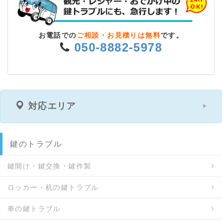
谷 / 西賀茂柿ノ木町 / 西賀茂笠松 / 西賀茂蟹ケ坂町 /
西賀茂鹿ノ下町 / 西賀茂上庄田町 / 西賀茂川上町 / 西
賀茂北今原町 / 西賀茂北川上町 / 西賀茂北鎮守菴町 /
お電話での
ご相談・お見積りは無料
です。
西賀茂北山ノ森町 / 西賀茂下庄田町 / 西賀茂城山 / 西
050-8882-5978
賀茂神光院町 / 西賀茂角社町 / 西賀茂鎮守菴町 / 西賀
茂中川上町 / 西賀茂西氷室町 / 西賀茂榿ノ木町 / 西賀
茂樋ノ口町 / 西賀茂氷室町 / 西賀茂船山 / 西賀茂坊ノ
後町 / 西賀茂蓬来谷 / 西賀茂丸川町 / 西賀茂円峰 / 西
賀茂水垣町 / 西賀茂南今原町 / 西賀茂南大栗町 / 西賀
対応エリア
茂南川上町 / 西賀茂山ノ森町 / 西賀茂鑓磨岩 / 平野上
八丁柳町 / 平野上柳町 / 平野桜木町 / 平野鳥居前町 /
平野八丁柳町 / 平野東柳町 / 平野宮北町 / 平野宮敷町
鍵のトラブル
/ 平野宮西町 / 平野宮本町 / 真弓善福 / 真弓八幡町 /
紫野今宮町 / 紫野上野町 / 紫野雲林院町 / 紫野上柏野
鍵開け・鍵交換・鍵作製
町 / 紫野上御所田町 / 紫野上石龍町 / 紫野上築山町 /
紫野上鳥田町 / 紫野上御輿町 / 紫野上門前町 / 紫野上
ロッカー・机の鍵トラブル
柳町 / 紫野上若草町 / 紫野北花ノ坊町 / 紫野北舟岡町
/ 紫野郷ノ上町 / 紫野下柏野町 / 紫野下石龍町 / 紫野
車の鍵トラブル
下築山町 / 紫野下鳥田町 / 紫野下御輿町 / 紫野下門前