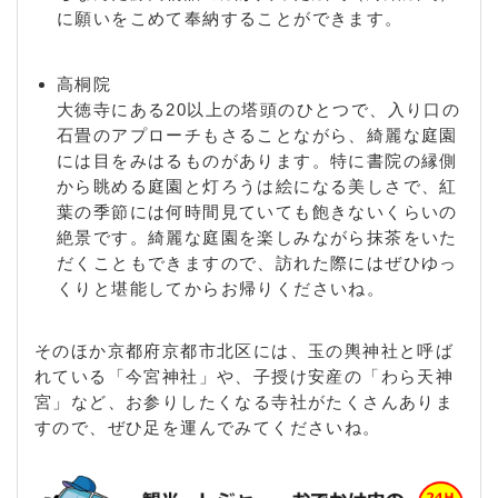
上緑町 / 紫竹北栗栖町 / 紫竹北大門町 / 紫竹栗栖町 /
に願いをこめて奉納することができます。
紫竹下梅ノ木町 / 紫竹下高才町 / 紫竹下芝本町 / 紫竹
下園生町 / 紫竹下竹殿町 / 紫竹下長目町 / 紫竹下ノ岸
高桐院
町 / 紫竹下本町 / 紫竹下緑町 / 紫竹西南町 / 紫竹西北
大徳寺にある20以上の塔頭のひとつで、入り口の
町 / 紫竹大門町 / 紫竹高縄町 / 紫竹竹殿町 / 紫竹西栗
石畳のアプローチもさることながら、綺麗な庭園
栖町 / 紫竹西大門町 / 紫竹西高縄町 / 紫竹西野山町 /
には目をみはるものがあります。特に書院の縁側
紫竹西野山東町 / 紫竹西桃ノ本町 / 紫竹東栗栖町 / 紫
から眺める庭園と灯ろうは絵になる美しさで、紅
竹東大門町 / 紫竹東高縄町 / 紫竹東桃ノ本町 / 紫竹桃
葉の季節には何時間見ていても飽きないくらいの
ノ本町 / 上善寺門前町 / 新御霊口町 / 杉阪北尾 / 杉阪
絶景です。綺麗な庭園を楽しみながら抹茶をいた
道風町 / 杉阪都町 / 大将軍一条町 / 大将軍川端町 / 大
だくこともできますので、訪れた際にはぜひゆっ
将軍坂田町 / 大将軍西鷹司町 / 大将軍西町 / 大将軍東
くりと堪能してからお帰りくださいね。
鷹司町 / 大将軍南一条町 / 鷹峯大谷町 / 鷹峯上ノ町 /
鷹峯北鷹峯町 / 鷹峯木ノ畑町 / 鷹峯旧土居町 / 鷹峯黒
門町 / 鷹峯光悦町 / 鷹峯千束町 / 鷹峯土天井町 / 鷹峯
そのほか京都府京都市北区には、玉の輿神社と呼ば
堂ノ庭町 / 鷹峯藤林町 / 鷹峯仏谷 / 鷹峯堀越町 / 鷹峯
れている「今宮神社」や、子授け安産の「わら天神
南鷹峯町 / 長乗西町 / 長乗東町 / 天寧寺門前町 / 等持
宮」など、お参りしたくなる寺社がたくさんありま
院北町 / 等持院中町 / 等持院西町 / 等持院東町 / 等持
すので、ぜひ足を運んでみてくださいね。
院南町 / 中川川登 / 中川北山町 / 中川中山 / 中川西山
/ 中川東山 / 西賀茂井ノ口町 / 西賀茂今原町 / 西賀茂
大栗町 / 西賀茂大道口町 / 西賀茂大深町 / 西賀茂蛙ケ