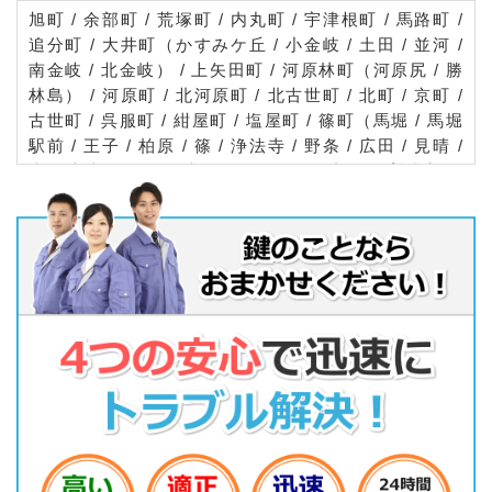
旭町 / 余部町 / 荒塚町 / 内丸町 / 宇津根町 / 馬路町 /
追分町 / 大井町（かすみケ丘 / 小金岐 / 土田 / 並河 /
南金岐 / 北金岐） / 上矢田町 / 河原林町（河原尻 / 勝
林島） / 河原町 / 北河原町 / 北古世町 / 北町 / 京町 /
古世町 / 呉服町 / 紺屋町 / 塩屋町 / 篠町（馬堀 / 馬堀
駅前 / 王子 / 柏原 / 篠 / 浄法寺 / 野条 / 広田 / 見晴 /
森 / 山本 / 夕日ケ丘） / 下矢田町 / 新町 / 曽我部町
（穴太 / 犬飼 / 春日部 / 重利 / 寺 / 中 / 南条 / 西条 /
法貴） / 千歳町（国分 / 千歳 / 毘沙門） / 千代川町
（今津 / 小川 / 小林 / 川関 / 北ノ庄 / 高野林 / 千原 /
拝田 / 日吉台 / 湯井） / 突抜町 / 中矢田町 / 南郷町 /
西竪町 / 西つつじケ丘雲仙台 / 西つつじケ丘霧島台 /
西つつじケ丘五月台 / 西つつじケ丘大山台 / 西つつじ
ケ丘美山台 / 西別院町（犬甘野 / 大槻並 / 神地 / 寺田
/ 万願寺 / 柚原 / 笑路） / 西町 / 旅籠町 / 畑野町（千
ケ畑 / 土ケ畑 / 広野） / ひえ田野町（芦ノ山 / 太田 /
奥条 / 柿花 / 佐伯 / 天川 / 鹿谷） / 東竪町 / 東つつじ
ケ丘曙台 / 東つつじケ丘都台 / 東別院町（大野 / 栢原
/ 鎌倉 / 神原 / 倉谷 / 小泉 / 東掛 / 南掛 / 湯谷） / 東