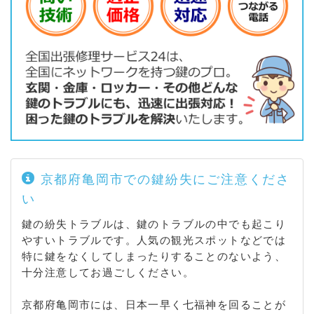
本梅町（赤熊 / 大内 / 中野 / 東大谷 / 松熊） / 保津町
/ 本町 / 本梅町（井手 / 中野 / 東加舎 / 西加舎 / 平
松） / 南つつじケ丘大葉台 / 南つつじケ丘桜台 / 三宅
町 / 宮前町（猪倉 / 神前 / 宮川） / 安町 / 矢田町 / 柳
町 / 横町 / 吉川町（穴川 / 吉田）
京都府亀岡市での鍵紛失にご注意くださ
い
鍵の紛失トラブルは、鍵のトラブルの中でも起こり
やすいトラブルです。人気の観光スポットなどでは
特に鍵をなくしてしまったりすることのないよう、
十分注意してお過ごしください。
京都府亀岡市には、日本一早く七福神を回ることが