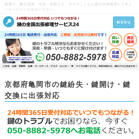
鍵開け、鍵の交換、作成・複製など、カギのことなら鍵の出張修理レスキュ
ーサービスにお任せください。
Toggle
MENU
navigation
京都府亀岡市の鍵紛失・鍵開け・鍵
交換に出張対応