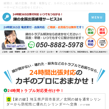
鍵開け、鍵の交換、作成・複製など、カギのことなら鍵の出張修理レスキュ
ーサービスにお任せください。
Toggle
MENU
navigation
24時間トラブル対応受付け中！
【家の鍵】埼玉県戸田市喜沢／玄関の鍵を通常シリン
ダーから防犯性に優れたシリンダーへ交換
- 17:27更新