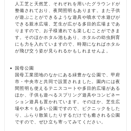
人工芝と天然芝、それぞれを用いたグラウンドが
整備されており、夜間照明もあります。また子供
が遊ぶことができるような遊具や噴水で水遊びが
できる親水広場、芝生が広がる多目的広場まであ
りますので、お子様連れでも楽しむことができま
す。そのほかホタル池もあり、ホタルの幼虫飼育
にも力を入れていますので、時期になればホタル
が飛び交う姿が見られるかもしれませんよ。
国母公園
国母工業団地のなかにある緑豊かな公園で、甲府
市・中央市と共同で設置されました。園内には夜
間照明も使えるテニスコートや多目的広場がある
ほか、子供も遊べるスプリング遊具やコンビネー
ション遊具も置かれています。そのほか、芝生広
場や木々も多い公園ですので、ピクニックをした
り、ふらり散策したりするだけでも癒される公園
ですので、ぜひ立ち寄ってみてください。