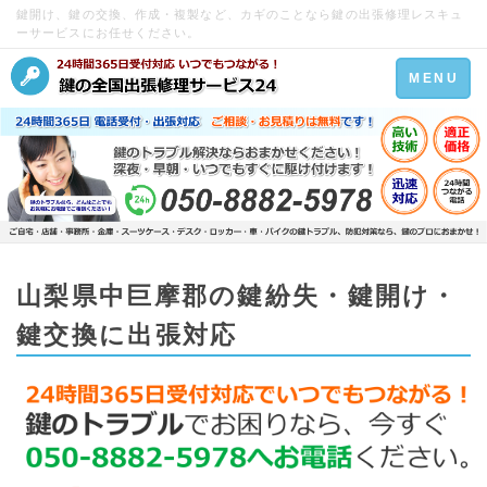
鍵開け、鍵の交換、作成・複製など、カギのことなら鍵の出張修理レスキュ
ーサービスにお任せください。
Toggle
MENU
navigation
山梨県中巨摩郡の鍵紛失・鍵開け・
鍵交換に出張対応