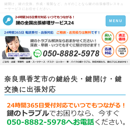
鍵開け、鍵の交換、作成・複製など、カギのことなら鍵の出張修理レスキュ
ーサービスにお任せください。
Toggle
MENU
navigation
奈良県香芝市の鍵紛失・鍵開け・鍵
交換に出張対応