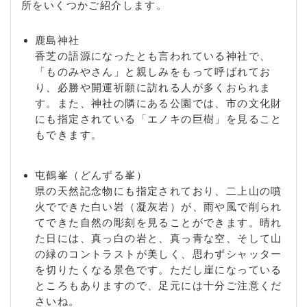
所をいくつかご紹介します。
鹿島神社
香芝の語源になったとも言われている神社で、
「ものみやさん」と親しみをもって呼ばれてお
り、必勝や開運祈願に訪れる人が多くおられま
す。また、神社の隣にある公園では、市の文化財
にも指定されている「エノキの巨樹」を見ること
もできます。
屯鶴峯（どんずる峯）
県の天然記念物にも指定されており、二上山の噴
火でできた白い岩（凝灰岩）が、雨や風で削られ
てできた自然の彫刻を見ることができます。晴れ
た日には、真っ白の岩と、真っ青な空、そして山
の緑のコントラストが美しく、思わずシャッター
を切りたくなる景色です。ただし崖になっている
ところもありますので、足元には十分ご注意くだ
さいね。