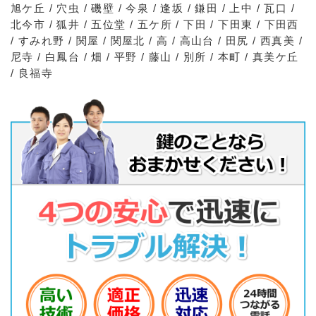
旭ケ丘 / 穴虫 / 磯壁 / 今泉 / 逢坂 / 鎌田 / 上中 / 瓦口 /
北今市 / 狐井 / 五位堂 / 五ケ所 / 下田 / 下田東 / 下田西
/ すみれ野 / 関屋 / 関屋北 / 高 / 高山台 / 田尻 / 西真美 /
尼寺 / 白鳳台 / 畑 / 平野 / 藤山 / 別所 / 本町 / 真美ケ丘
/ 良福寺