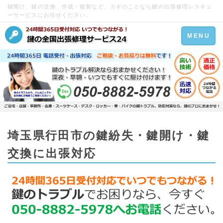
鍵開け、鍵の交換、作成・複製など、カギのことなら鍵の出張修理レスキュ
ーサービスにお任せください。
Toggle
MENU
navigation
埼玉県行田市の鍵紛失・鍵開け・鍵
交換に出張対応