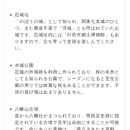
忍城址
「のぼうの城」として知られ、関東七名城のひと
つ、また難攻不落で「浮城」とも呼ばれていたお
城です。忍城址内には「行田市郷土博物館」もあ
りますので、立ち寄って史跡を楽しんでくださ
い。
水城公園
忍城の外堀跡を利用し作られており、桜の名所と
しても知られる公園で、シーズンになると芝生公
園の周りでは綺麗な桜をみることができます。子
供の遊び場はあまりありません。
八幡山古墳
昔から八幡社がまつられており、県指定史跡に指
定されている古墳で見学は自由にすることが可能
です。中にあった遺物は、「県立さきたま資料