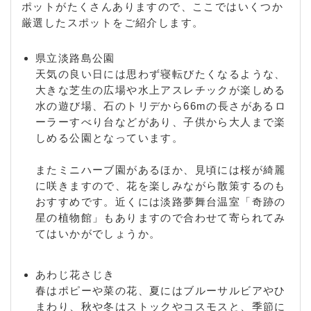
ポットがたくさんありますので、ここではいくつか
厳選したスポットをご紹介します。
県立淡路島公園
天気の良い日には思わず寝転びたくなるような、
大きな芝生の広場や水上アスレチックが楽しめる
水の遊び場、石のトリデから66mの長さがあるロ
ーラーすべり台などがあり、子供から大人まで楽
しめる公園となっています。
またミニハーブ園があるほか、見頃には桜が綺麗
に咲きますので、花を楽しみながら散策するのも
おすすめです。近くには淡路夢舞台温室「奇跡の
星の植物館」もありますので合わせて寄られてみ
てはいかがでしょうか。
あわじ花さじき
春はポピーや菜の花、夏にはブルーサルビアやひ
まわり、秋や冬はストックやコスモスと、季節に