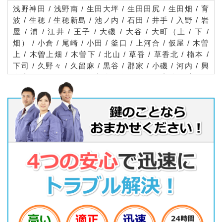
浅野神田 / 浅野南 / 生田大坪 / 生田田尻 / 生田畑 / 育
波 / 生穂 / 生穂新島 / 池ノ内 / 石田 / 井手 / 入野 / 岩
屋 / 浦 / 江井 / 王子 / 大磯 / 大谷 / 大町（上 / 下 /
畑） / 小倉 / 尾崎 / 小田 / 釜口 / 上河合 / 仮屋 / 木曽
上 / 木曽上畑 / 木曽下 / 北山 / 草香 / 草香北 / 楠本 /
下司 / 久野々 / 久留麻 / 黒谷 / 郡家 / 小磯 / 河内 / 興
隆寺 / 里 / 佐野 / 佐野新島 / 塩尾 / 塩田新島 / 志筑 /
志筑新島 / 下河合 / 下田 / 白山 / 新村 / 多賀 / 高山 /
竹谷 / 谷 / 津名の郷 / 遠田 / 富島 / 斗ノ内 / 長沢 / 中
田 / 長畠 / 中村 / 中持 / 仁井 / 野島大川 / 野島貴船 /
野島常盤 / 野島轟木 / 野島蟇浦 / 野島平林 / 野島江崎
/ 野田尾 / 浜 / 深草 / 舟木 / 南 / 南鵜崎 / 明神 / 室津
/ 柳沢 / 山田 / 夢舞台