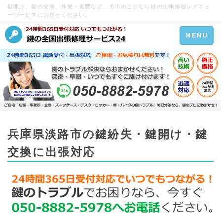
鍵開け、鍵の交換、作成・複製など、カギのことなら鍵の出張修理レスキュ
ーサービスにお任せください。
Toggle
MENU
navigation
兵庫県淡路市の鍵紛失・鍵開け・鍵
交換に出張対応